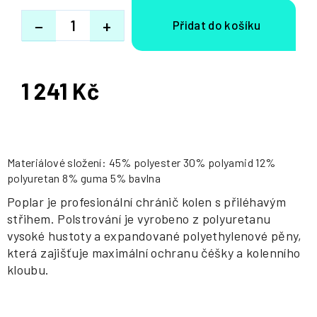
−
+
1 241 Kč
Měrná
cena:
Materiálové složení: 45% polyester 30% polyamid 12%
polyuretan 8% guma 5% bavlna
Poplar je profesionální chránič kolen s přiléhavým
střihem. Polstrování je vyrobeno z polyuretanu
vysoké hustoty a expandované polyethylenové pěny,
která zajišťuje maximální ochranu čéšky a kolenního
kloubu.