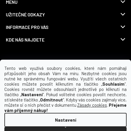
MENU
UŽITEČNÉ ODKAZY
INFORMACE PRO VÁS
KDE NÁS NAJDETE
Možnosti dopravy
Tento web využívá soubory cookies, které nám pomáhají
přizpůsobit jeho obsah Vám na míru. Nezbytné cookies jsou
nutné ke správnému fungování webu. Využití všech ostatních
cookies můžete povolit kliknutím na tlačítko „
Souhlasím
“.
Cookies rovněž můžete odsouhlasit jednotlivě po kliknutí na
tlačítko „
Nastavení
“. Pokud volitelné cookies povolit nechcete,
stiskněte tlačítko „
Odmítnout
“. Kdyby vás cookies zajímaly více,
můžete si o nich přečíst v dokumentu
Zásady cookies
.
Přejeme
vám příjemný nákup!
Nastavení
Vytvořil Shoptet