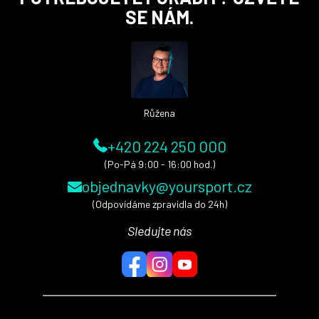
á
SE NÁM.
p
a
t
í
Růžena
+420 224 250 000
(Po-Pá 9:00 - 16:00 hod.)
objednavky@yoursport.cz
(Odpovídáme zpravidla do 24h)
Sledujte nás