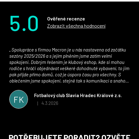
5.0
Ověřené recenze
Zobrazit všechna hodnocení
Spolupráce s firmou Macron je u nás nastavena od začátku
sezóny 2025/2026 a s jejím plněním jsme zatím velmi
spokojeni. Dobrým řešením je klubový eshop, kde si mohou
rodiče s hráči objednávat veškeré dohodnuté vybavení, to jim
pak přijde přímo domů, což je úspora času pro všechny. S
oblečením jsme spokojeni, stejně tak s komunikací a snahou
řešit všechny záležitosti velmi rychle a ke spokojenosti obou
stran. Věříme, že v tomto duchu bude spolupráce pokračovat
Fotbalový club Slavia Hradec Králové z.s.
FK
i nadále, nyní už začínáme řešit i první sady dresů ;)
4.3.2026
|
Hodnocení obchodu je 5 z 5 hvězdiček.
Z
POTŘEBUJETE PORADIT? OZVĚTE