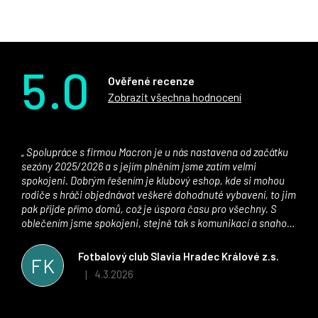
5.0
Ověřené recenze
Zobrazit všechna hodnocení
Spolupráce s firmou Macron je u nás nastavena od začátku
sezóny 2025/2026 a s jejím plněním jsme zatím velmi
spokojeni. Dobrým řešením je klubový eshop, kde si mohou
rodiče s hráči objednávat veškeré dohodnuté vybavení, to jim
pak přijde přímo domů, což je úspora času pro všechny. S
oblečením jsme spokojeni, stejně tak s komunikací a snahou
řešit všechny záležitosti velmi rychle a ke spokojenosti obou
stran. Věříme, že v tomto duchu bude spolupráce pokračovat
Fotbalový club Slavia Hradec Králové z.s.
FK
i nadále, nyní už začínáme řešit i první sady dresů ;)
4.3.2026
|
Hodnocení obchodu je 5 z 5 hvězdiček.