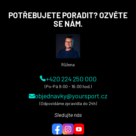
Z
POTŘEBUJETE PORADIT? OZVĚTE
á
SE NÁM.
p
a
t
í
Růžena
+420 224 250 000
(Po-Pá 9:00 - 16:00 hod.)
objednavky@yoursport.cz
(Odpovídáme zpravidla do 24h)
Sledujte nás