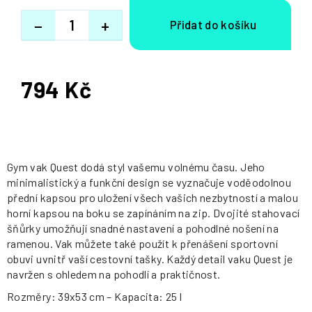
−
+
794 Kč
Měrná
cena:
Gym vak Quest dodá styl vašemu volnému času. Jeho
minimalistický a funkční design se vyznačuje voděodolnou
přední kapsou pro uložení všech vašich nezbytností a malou
horní kapsou na boku se zapínáním na zip. Dvojité stahovací
šňůrky umožňují snadné nastavení a pohodlné nošení na
ramenou. Vak můžete také použít k přenášení sportovní
obuvi uvnitř vaší cestovní tašky. Každý detail vaku Quest je
navržen s ohledem na pohodlí a praktičnost.
Rozměry: 39x53 cm – Kapacita: 25 l