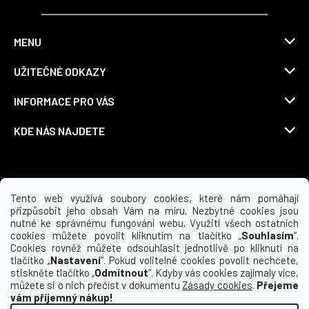
MENU
UŽITEČNÉ ODKAZY
INFORMACE PRO VÁS
KDE NÁS NAJDETE
Možnosti dopravy
Tento web využívá soubory cookies, které nám pomáhají
přizpůsobit jeho obsah Vám na míru. Nezbytné cookies jsou
nutné ke správnému fungování webu. Využití všech ostatních
cookies můžete povolit kliknutím na tlačítko „
Souhlasím
“.
Cookies rovněž můžete odsouhlasit jednotlivě po kliknutí na
tlačítko „
Nastavení
“. Pokud volitelné cookies povolit nechcete,
stiskněte tlačítko „
Odmítnout
“. Kdyby vás cookies zajímaly více,
můžete si o nich přečíst v dokumentu
Zásady cookies
.
Přejeme
vám příjemný nákup!