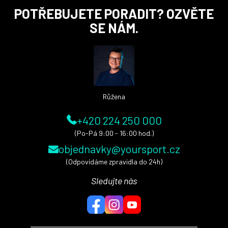
Z
POTŘEBUJETE PORADIT? OZVĚTE
á
SE NÁM.
p
a
t
í
Růžena
+420 224 250 000
(Po-Pá 9:00 - 16:00 hod.)
objednavky@yoursport.cz
(Odpovídáme zpravidla do 24h)
Sledujte nás