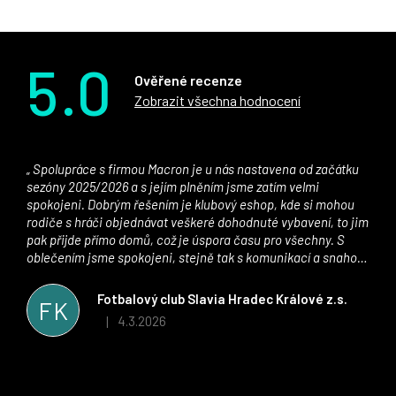
5.0
Ověřené recenze
Zobrazit všechna hodnocení
Spolupráce s firmou Macron je u nás nastavena od začátku
sezóny 2025/2026 a s jejím plněním jsme zatím velmi
spokojeni. Dobrým řešením je klubový eshop, kde si mohou
rodiče s hráči objednávat veškeré dohodnuté vybavení, to jim
pak přijde přímo domů, což je úspora času pro všechny. S
oblečením jsme spokojeni, stejně tak s komunikací a snahou
řešit všechny záležitosti velmi rychle a ke spokojenosti obou
stran. Věříme, že v tomto duchu bude spolupráce pokračovat
Fotbalový club Slavia Hradec Králové z.s.
FK
i nadále, nyní už začínáme řešit i první sady dresů ;)
4.3.2026
|
Hodnocení obchodu je 5 z 5 hvězdiček.