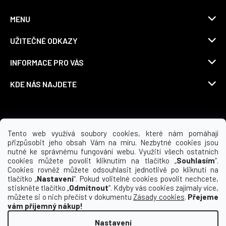
MENU
UŽITEČNÉ ODKAZY
INFORMACE PRO VÁS
KDE NÁS NAJDETE
Možnosti dopravy
Tento web využívá soubory cookies, které nám pomáhají
přizpůsobit jeho obsah Vám na míru. Nezbytné cookies jsou
nutné ke správnému fungování webu. Využití všech ostatních
cookies můžete povolit kliknutím na tlačítko „
Souhlasím
“.
Cookies rovněž můžete odsouhlasit jednotlivě po kliknutí na
tlačítko „
Nastavení
“. Pokud volitelné cookies povolit nechcete,
stiskněte tlačítko „
Odmítnout
“. Kdyby vás cookies zajímaly více,
můžete si o nich přečíst v dokumentu
Zásady cookies
.
Přejeme
vám příjemný nákup!
Nastavení