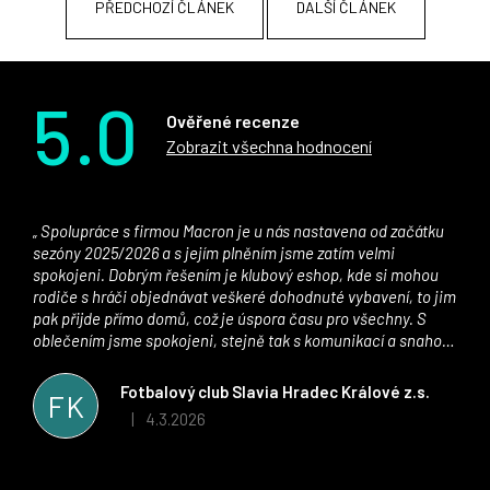
PŘEDCHOZÍ ČLÁNEK
DALŠÍ ČLÁNEK
Přihlášení
5.0
Ověřené recenze
Zobrazit všechna hodnocení
Spolupráce s firmou Macron je u nás nastavena od začátku
sezóny 2025/2026 a s jejím plněním jsme zatím velmi
spokojeni. Dobrým řešením je klubový eshop, kde si mohou
rodiče s hráči objednávat veškeré dohodnuté vybavení, to jim
pak přijde přímo domů, což je úspora času pro všechny. S
oblečením jsme spokojeni, stejně tak s komunikací a snahou
řešit všechny záležitosti velmi rychle a ke spokojenosti obou
stran. Věříme, že v tomto duchu bude spolupráce pokračovat
Fotbalový club Slavia Hradec Králové z.s.
FK
i nadále, nyní už začínáme řešit i první sady dresů ;)
4.3.2026
|
Hodnocení obchodu je 5 z 5 hvězdiček.