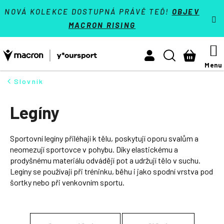
K
Přejít
VÝPRODEJ - SLEVY 70 %
NOVÁ KOLEKCE DOSTUPNÁ PRÁVĚ TEĎ!
OBJEV
na
o
MACRON RISING
Zpět
Zpět
obsah
š
Týmové sporty
í
M
Hledat
Nákupn
Activewear
k
košík
Athleisure
Slovník
HLEDAT
Padel
Legíny
Reference
Sportovní legíny přiléhají k tělu, poskytují oporu svalům a
Kontakt
neomezují sportovce v pohybu. Díky elastickému a
prodyšnému materiálu odvádějí pot a udržují tělo v suchu.
Přihlásit se
Legíny se používají při tréninku, běhu i jako spodní vrstva pod
šortky nebo při venkovním sportu.
+420 224 250 000
(Po-Pá 9:00 - 16:30 hod.)
Měna
(CZK)