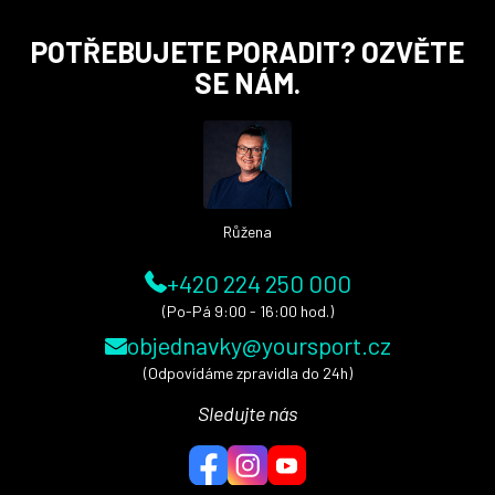
Z
POTŘEBUJETE PORADIT? OZVĚTE
á
SE NÁM.
p
a
t
í
Růžena
+420 224 250 000
(Po-Pá 9:00 - 16:00 hod.)
objednavky@yoursport.cz
(Odpovídáme zpravidla do 24h)
Sledujte nás