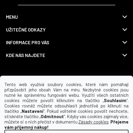
MENU
UŽITEČNÉ ODKAZY
INFORMACE PRO VÁS
KDE NÁS NAJDETE
Možnosti dopravy
Tento web využívá soubory cookies, které nám pomáhají
přizpůsobit jeho obsah Vám na míru. Nezbytné cookies jsou
nutné ke správnému fungování webu. Využití všech ostatních
cookies můžete povolit kliknutím na tlačítko „
Souhlasím
“.
Cookies rovněž můžete odsouhlasit jednotlivě po kliknutí na
tlačítko „
Nastavení
“. Pokud volitelné cookies povolit nechcete,
stiskněte tlačítko „
Odmítnout
“. Kdyby vás cookies zajímaly více,
můžete si o nich přečíst v dokumentu
Zásady cookies
.
Přejeme
vám příjemný nákup!