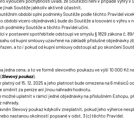
ro vyloučení pochybností uvádí, že Soutěžící není v případě výhry v 
se jinak Soutěže jakkoliv aktivně účastnit.
utěžním období splní podmínky Soutěže podle těchto Pravidel vícekr
 období vícero objednávek), bude do Soutěže a losování o výhru v ní 
ch podmínky Soutěže a těchto Pravidel učiní.
ící v postavení spotřebitele odstoupí ve smyslu § 1829 zákona č. 89
zsahu od kupní smlouvy uzavřené na základě příslušné objednávky z
yřazen, a to i pokud od kupní smlouvy odstoupí až po skončení Sout
na jedna cena, a to ve formě slevového poukazu ve výši 10 000 Kč n
(
Slevový poukaz
).
platný od 15. 12. 2025 a jeho platnost bude omezena na 6 měsíců od
 směnit za peníze ani jinou náhradní hodnotu.
 možné uplatnit v rámci jedné objednávky na příslušném Eshopu, 
 náhrady.
ávněn Slevový poukaz kdykoliv zneplatnit, pokud jeho výherce nesp
nebo nastanou okolnosti popsané v odst. 3 (c) těchto Pravidel.