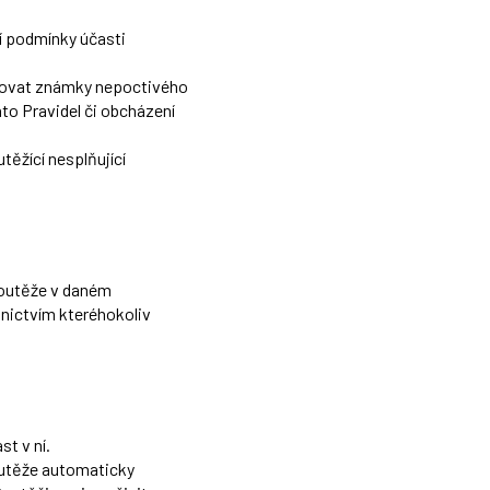
í podmínky účasti
kazovat známky nepoctivého
to Pravidel či obcházení
těžící nesplňující
Soutěže v daném
nictvím kteréhokoliv
t v ní.
Soutěže automaticky