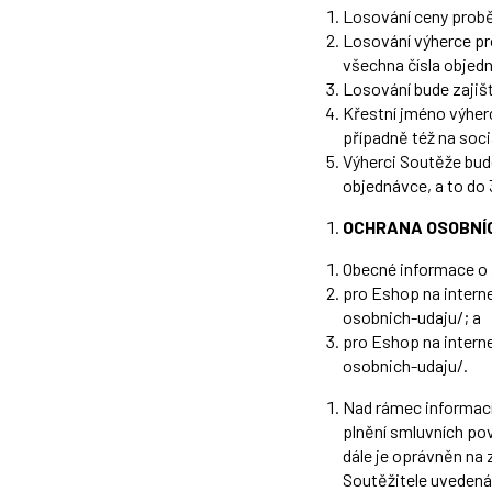
Losování ceny probě
Losování výherce pr
všechna čísla objedn
Losování bude zajiš
Křestní jméno výher
případně též na soci
Výherci Soutěže bud
objednávce, a to do 
OCHRANA OSOBNÍ
Obecné informace o 
pro Eshop na intern
osobnich-udaju/
; a
pro Eshop na intern
osobnich-udaju/
.
Nad rámec informací
plnění smluvních po
dále je oprávněn na 
Soutěžitele uvedená