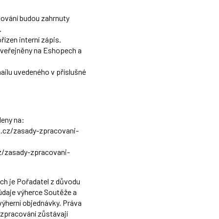
sování budou zahrnuty
.
ízen interní zápis.
 zveřejněny na Eshopech a
ailu uvedeného v příslušné
deny na:
t.cz/zasady-zpracovani-
z/zasady-zpracovani-
ch je Pořadatel z důvodu
údaje výherce Soutěže a
výherní objednávky. Práva
zpracování zůstávají