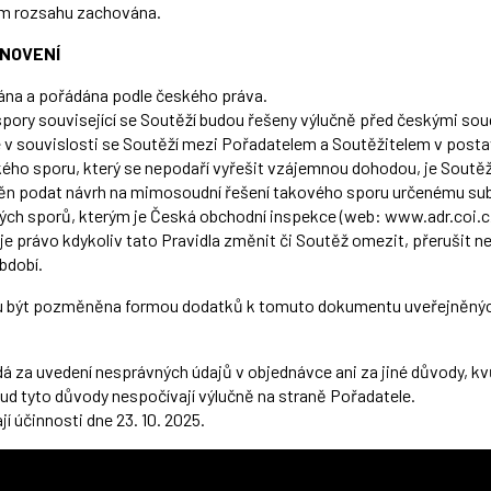
ém rozsahu zachována.
NOVENÍ
ána a pořádána podle českého práva.
spory související se Soutěží budou řešeny výlučně před českými sou
e v souvislosti se Soutěží mezi Pořadatelem a Soutěžitelem v posta
kého sporu,
který
se
nepodaří
vyřešit
vzájemnou
dohodou,
je Soutěž
ěn
podat návrh na mimosoudní řešení takového sporu určenému s
kých sporů, kterým je Česká obchodní inspekce (web:
www.adr.coi.c
je právo kdykoliv tato Pravidla změnit či Soutěž omezit, přerušit n
bdobí.
u být pozměněna formou dodatků k tomuto dokumentu uveřejněný
á za uvedení nesprávných údajů v objednávce
ani za jiné důvody, k
ud tyto důvody nespočívají výlučně na straně Pořadatele.
í účinnosti dne 23. 10. 2025.