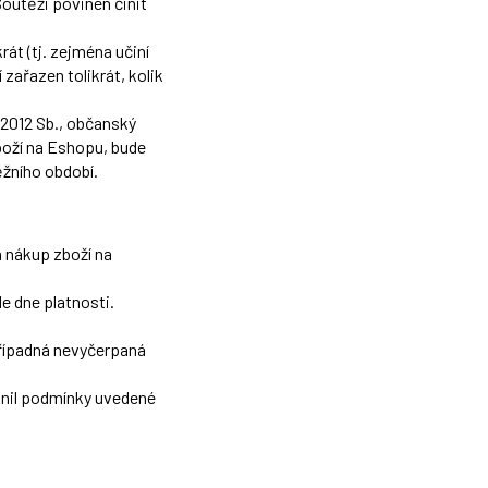
Soutěži povinen činit
át (tj. zejména učiní
zařazen tolikrát, kolik
/2012 Sb., občanský
boží na Eshopu, bude
ěžního období.
a nákup zboží na
e dne platnosti.
případná nevyčerpaná
lnil podmínky uvedené