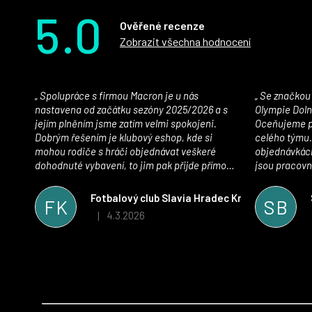
5.0
Ověřené recenze
Zobrazit všechna hodnocení
Spolupráce s firmou Macron je u nás
Se značkou Macron máme jako klub SK
nastavena od začátku sezóny 2025/2026 a s
Olympie Doln
jejím plněním jsme zatím velmi spokojeni.
Oceňujeme př
Dobrým řešením je klubový eshop, kde si
celého týmu.
mohou rodiče s hráči objednávat veškeré
objednávkách
dohodnuté vybavení, to jim pak přijde přímo
jsou pracovní
domů, což je úspora času pro všechny. S
se najít nejle
oblečením jsme spokojeni, stejně tak s
vynikající a
Fotbalový club Slavia Hradec Králové z.s.
FK
SB
komunikací a snahou řešit všechny záležitosti
sportovního 
4.3.2026
|
Hodnocení obchodu je 5 z 5 hvězdiček.
velmi rychle a ke spokojenosti obou stran.
Věříme, že v tomto duchu bude spolupráce
pokračovat i nadále, nyní už začínáme řešit i
první sady dresů ;)
Z