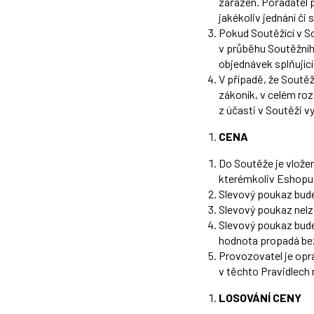
zařazen. Pořadatel p
jakékoliv jednání či 
Pokud Soutěžící v So
v průběhu Soutěžního
objednávek splňující
V případě, že Soutěž
zákoník, v celém ro
z účasti v Soutěži v
CENA
Do Soutěže je vlože
kterémkoliv Eshopu 
Slevový poukaz bude 
Slevový poukaz nelze
Slevový poukaz bude
hodnota propadá bez
Provozovatel je opr
v těchto Pravidlech 
LOSOVÁNÍ CENY