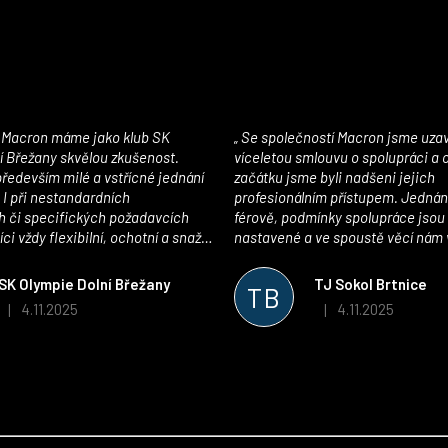
Se společností Macron jsme uzavřeli
í Břežany skvělou zkušenost.
víceletou smlouvu o spolupráci a
edevším milé a vstřícné jednání
začátku jsme byli nadšeni jejich
 I při nestandardních
profesionálním přístupem. Jednán
 či specifických požadavcích
férově, podmínky spolupráce jsou
ci vždy flexibilní, ochotní a snaží
nastavené a ve spoustě věcí nám 
pší řešení. Kvalita zboží je
maximálně vstříc. Oblečení i mater
 plně odpovídá potřebám
velmi kvalitní a příjemné na nošen
SK Olympie Dolní Břežany
TJ Sokol Brtnice
TB
klubu!
oceňujeme také vytvoření klubov
4.11.2025
4.11.2025
|
|
Hodnocení obchodu je 5 z 5 hvězdiček.
Hodnocení obchodu je
který je perfektně zpracovaný a 
usnadnil fungování. Spolupráci s
můžeme jen doporučit!