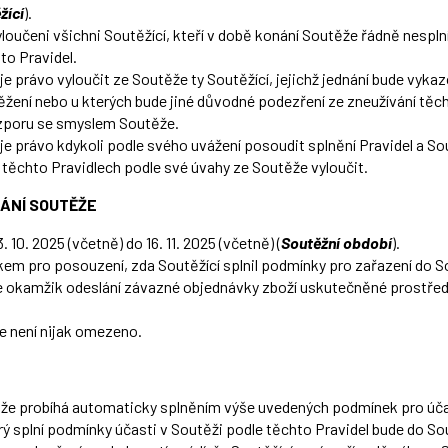
žící
).
oučeni všichni Soutěžící, kteří v době konání Soutěže řádně nespln
to Pravidel.
je právo vyloučit ze Soutěže ty Soutěžící, jejichž jednání bude vy
žení nebo u kterých bude jiné důvodné podezření ze zneužívání těch
ozporu se smyslem Soutěže.
je právo kdykoli podle svého uvážení posoudit splnění Pravidel a Sou
těchto Pravidlech podle své úvahy ze Soutěže vyloučit.
NÁNÍ SOUTĚŽE
 10. 2025 (včetně) do 16. 11. 2025 (včetně) (
Soutěžní období
).
 pro posouzení, zda Soutěžící splnil podmínky pro zařazení do 
e okamžik odeslání závazné objednávky zboží uskutečněné prostřed
e není nijak omezeno.
že probíhá automaticky splněním výše uvedených podmínek pro účas
rý splní podmínky účasti v Soutěži podle těchto Pravidel bude do 