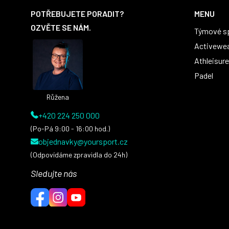
á
POTŘEBUJETE PORADIT?
MENU
p
OZVĚTE SE NÁM.
Týmové s
a
t
Activewe
í
Athleisure
Padel
Růžena
+420 224 250 000
(Po-Pá 9:00 - 16:00 hod.)
objednavky@yoursport.cz
(Odpovídáme zpravidla do 24h)
Sledujte nás