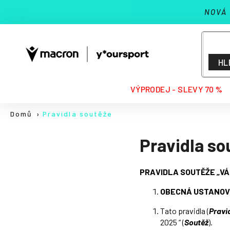
K
Přejít
NOVÁ
na
o
Zpět
Zpět
obsah
š
do
do
í
k
obchodu
obchodu
HL
HLEDAT
VÝPRODEJ - SLEVY 70 %
Domů
Pravidla soutěže
Pravidla so
PRAVIDLA SOUTĚŽE „VÁ
OBECNÁ USTANOV
Tato pravidla (
Pravi
2025 “ (
Soutěž
).