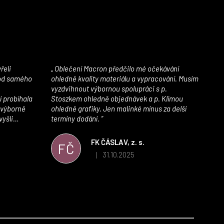
Oblečení Macron předčilo mé očekávání
 od samého
ohledně kvality materiálu a vypracování. Musím
vyzdvihnout výbornou spolupráci s p.
í probíhala
Stoszkem ohledně objednávek a p. Klímou
 výborně
ohledně grafiky. Jen malinké mínus za delší
vyšli
termíny dodání.
iály jsou
í. Velmi
FK ČÁSLAV, z. s.
FČ
ého e-shopu,
31.10.2025
|
 5 z 5 hvězdiček.
Hodnocení obchodu je 5 z 5 hvězdiček.
výrazně nám
 Macronem