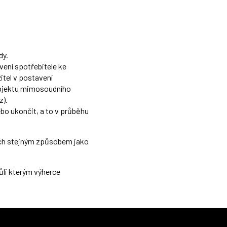
dy.
vení spotřebitele ke
itel v postavení
ubjektu mimosoudního
z
)
.
ebo ukončit, a to v průběhu
ch stejným způsobem jako
vůli kterým výherce