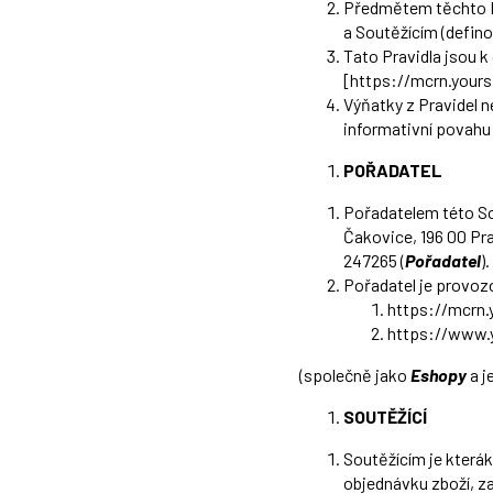
Předmětem těchto Pr
a Soutěžícím (defino
Tato Pravidla jsou k
[
https://mcrn.your
Výňatky z Pravidel 
informativní povahu
POŘADATEL
Pořadatelem této S
Čakovice, 196 00 Pr
247265 (
Pořadatel
).
Pořadatel je provoz
https://mcrn.
https://www.y
(společně jako
Eshopy
a j
SOUTĚŽÍCÍ
Soutěžícím je kterák
objednávku zboží, za