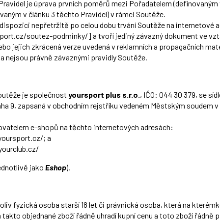
avidel je úprava prvních poměrů mezi Pořadatelem (definovaným v 
vaným v článku 3 těchto Pravidel) v rámci Soutěže.
 dispozici nepřetržitě po celou dobu trvání Soutěže na internetové 
sport.cz/soutez-podminky/
] a tvoří jediný závazný dokument ve vzt
nebo jejich zkrácená verze uvedená v reklamních a propagačních mat
 a nejsou právně závaznými pravidly Soutěže.
outěže je společnost
yoursport plus s.r.o.
, IČO: 044 30 379, se sí
aha 9, zapsaná v obchodním rejstříku vedeném Městským soudem v 
ovatelem e-shopů na těchto internetových adresách:
yoursport.cz/
; a
ourclub.cz/
ednotlivě jako
Eshop
).
oliv fyzická osoba starší 18 let či právnická osoba, která na kterémk
 takto objednané zboží řádně uhradí kupní cenu a toto zboží řádně p