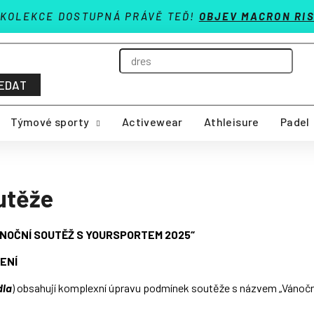
 KOLEKCE DOSTUPNÁ PRÁVĚ TEĎ!
OBJEV MACRON RIS
EDAT
Týmové sporty
Activewear
Athleisure
Padel
utěže
NOČNÍ SOUTĚŽ S YOURSPORTEM 2025“
ENÍ
dla
) obsahují komplexní úpravu podmínek soutěže s názvem „Vánoč