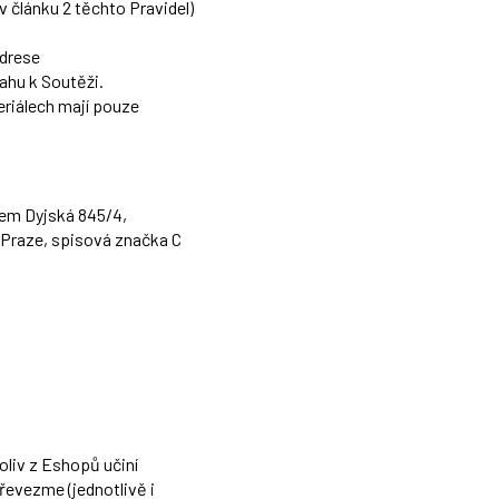
článku 2 těchto Pravidel)
adrese
ahu k Soutěži.
eriálech mají pouze
dlem Dyjská 845/4,
Praze, spisová značka C
oliv z Eshopů učiní
řevezme (jednotlivě i