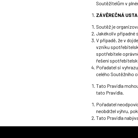
Soutěžitelům v pln
ZÁVĚREČNÁ USTA
Soutěž je organizov
Jakékoliv případné 
V případě, že v dojd
vzniku spotřebitels
spotřebitele
oprávn
řešení spotřebitels
Pořadatel si vyhrazu
celého Soutěžního o
Tato Pravidla moho
tato Pravidla.
Pořadatel neodpovíd
neobdržel výhru, pok
Tato Pravidla nabývaj