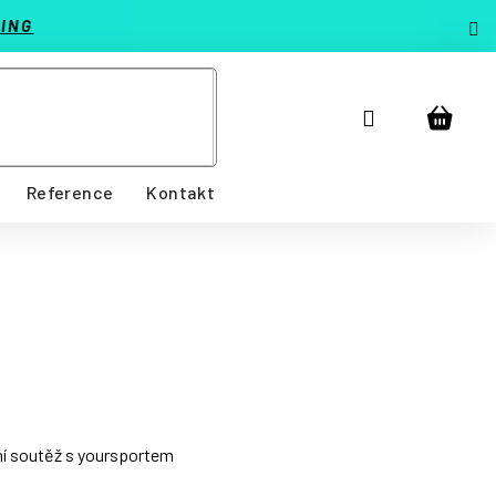
ING
Přihlášení
Nákup
košík
Reference
Kontakt
ní soutěž s yoursportem