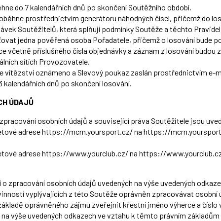
hne do 7 kalendářních dnů po skončení Soutěžního období.
oběhne prostřednictvím generátoru náhodných čísel, přičemž do lo
ávek Soutěžitelů, která splňují podmínky Soutěže a těchto Pravidel
ťovat jedna pověřená osoba Pořadatele, přičemž o losování bude poř
ce včetně příslušného čísla objednávky a záznam z losování budou
álních sítích Provozovatele.
e vítězství oznámeno a Slevový poukaz zaslán prostřednictvím e-m
3 kalendářních dnů po skončení losování.
CH ÚDAJŮ
zpracování osobních údajů a související práva Soutěžitele jsou uve
etové adrese
https://mcrn.yoursport.cz/
na
https://mcrn.yourspor
etové adrese
https://www.yourclub.cz/
na
https://www.yourclub.c
 o zpracování osobních údajů uvedených na výše uvedených odkaze
vinností vyplývajících z této Soutěže oprávněn zpracovávat osobní 
základě oprávněného zájmu zveřejnit křestní jméno výherce a číslo 
 na výše uvedených odkazech ve vztahu k těmto právním základům 