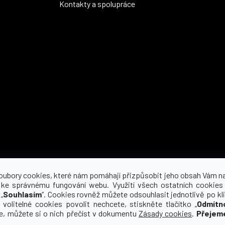
Kontakty a spolupráce
Možnosti dopravy
oubory cookies, které nám pomáhají přizpůsobit jeho obsah Vám n
 ke správnému fungování webu. Využití všech ostatních cookies
„
Souhlasím
“. Cookies rovněž můžete odsouhlasit jednotlivě po kli
 volitelné cookies povolit nechcete, stiskněte tlačítko „
Odmítn
ce, můžete si o nich přečíst v dokumentu
Zásady cookies
.
Přejem