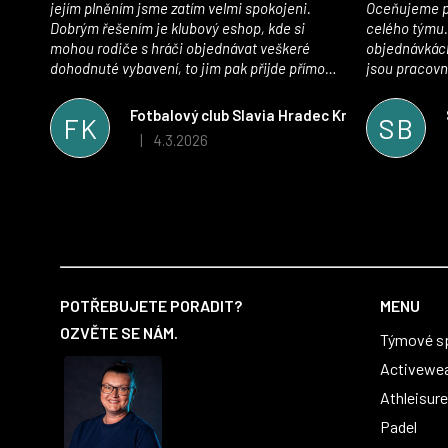
jejím plněním jsme zatím velmi spokojeni.
Oceňujeme př
Dobrým řešením je klubový eshop, kde si
celého týmu.
mohou rodiče s hráči objednávat veškeré
objednávkách
dohodnuté vybavení, to jim pak přijde přímo
jsou pracovní
domů, což je úspora času pro všechny. S
se najít nejle
oblečením jsme spokojeni, stejně tak s
vynikající a
Fotbalový club Slavia Hradec Králové z.s.
FK
SB
komunikací a snahou řešit všechny záležitosti
sportovního 
4.3.2026
|
Hodnocení obchodu je 5 z 5 hvězdiček.
velmi rychle a ke spokojenosti obou stran.
Věříme, že v tomto duchu bude spolupráce
pokračovat i nadále, nyní už začínáme řešit i
první sady dresů ;)
Z
á
POTŘEBUJETE PORADIT?
MENU
p
OZVĚTE SE NÁM.
Týmové s
a
t
Activewe
í
Athleisure
Padel