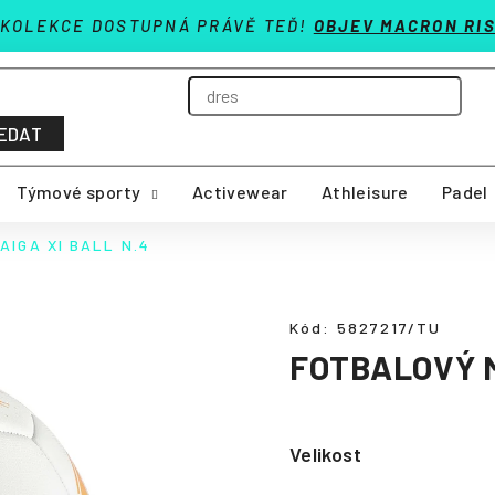
 KOLEKCE DOSTUPNÁ PRÁVĚ TEĎ!
OBJEV MACRON RIS
EDAT
Týmové sporty
Activewear
Athleisure
Padel
AIGA XI BALL N.4
Kód:
5827217/TU
FOTBALOVÝ M
Velikost