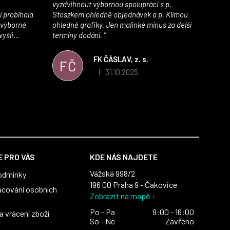
vyzdvihnout výbornou spolupráci s p.
í probíhala
Stoszkem ohledně objednávek a p. Klímou
 výborně
ohledně grafiky. Jen malinké mínus za delší
vyšli
termíny dodání.
iály jsou
í. Velmi
FK ČÁSLAV, z. s.
FČ
ého e-shopu,
31.10.2025
|
 5 z 5 hvězdiček.
Hodnocení obchodu je 5 z 5 hvězdiček.
výrazně nám
 Macronem
 PRO VÁS
KDE NÁS NAJDETE
Vážská 998/2
odmínky
196 00 Praha 9 - Čakovice
acování osobních
Zobrazit na mapě ›
Po - Pa
9:00 - 16:00
 vrácení zboží
So - Ne
Zavřeno