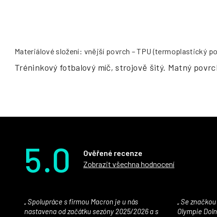
Materiálové složení: vnější povrch – TPU (termoplastický pol
Tréninkový fotbalový míč, strojově šitý. Matný povrch
5.0
Ověřené recenze
Zobrazit všechna hodnocení
Spolupráce s firmou Macron je u nás
Se značkou Macron máme jako klub SK
nastavena od začátku sezóny 2025/2026 a s
Olympie Doln