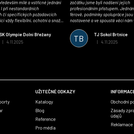
edevším milé a vstřícné jednání
začátku jsme byli nadšeni jejich
 I při nestandardních
profesionálním přístupem. Jednán
 či specifických požadavcích
férově, podmínky spolupráce jsou
ci vždy flexibilní, ochotní a snaží
nastavené a ve spoustě věcí nám 
pší řešení. Kvalita zboží je
maximálně vstříc. Oblečení i mater
 plně odpovídá potřebám
velmi kvalitní a příjemné na nošen
SK Olympie Dolní Břežany
TJ Sokol Brtnice
TB
klubu!
oceňujeme také vytvoření klubov
4.11.2025
4.11.2025
|
|
Hodnocení obchodu je 5 z 5 hvězdiček.
Hodnocení obchodu je
který je perfektně zpracovaný a 
usnadnil fungování. Spolupráci s
můžeme jen doporučit!
UŽITEČNÉ ODKAZY
INFORMACE
porty
Katalogy
Obchodní p
ar
Blog
Zásady zpr
údajů
Reference
Reklamace a
Pro média