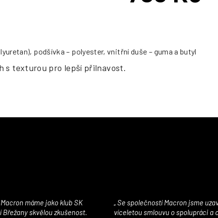
cena:
yuretan), podšívka – polyester, vnitřní duše – guma a butyl
 s texturou pro lepší přilnavost.
Se společností Macron jsme uzavřeli
í Břežany skvělou zkušenost.
víceletou smlouvu o spolupráci a