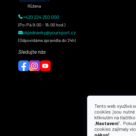
Růžena
+420 224 250 000
(Po-Pá 9:00 - 16:00 hod.)
objednavky@yoursport.cz
(Odpovídáme zpravidla do 24h)
Sledujte nás
Tento web využívá s
cookies jsou nutné
kliknutím na tlačítko 
„
Nastavení
“. Pokud
cookies zajímaly ví
nákup!