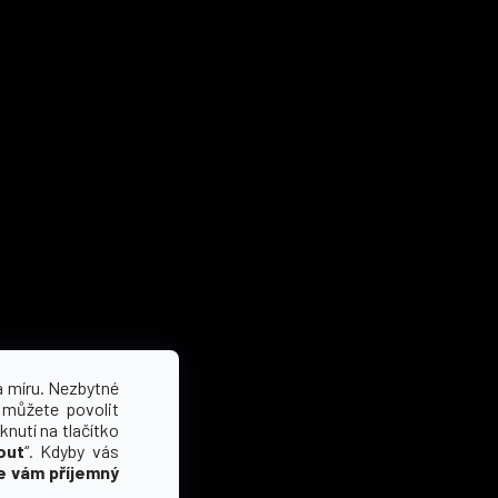
a míru. Nezbytné
 můžete povolit
knutí na tlačítko
out
“. Kdyby vás
e vám příjemný