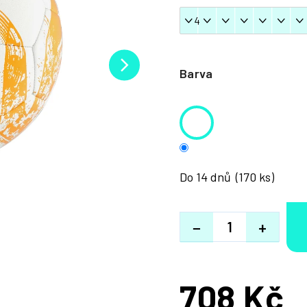
Barva
Do 14 dnů
(170 ks)
−
+
708 Kč
Měrná