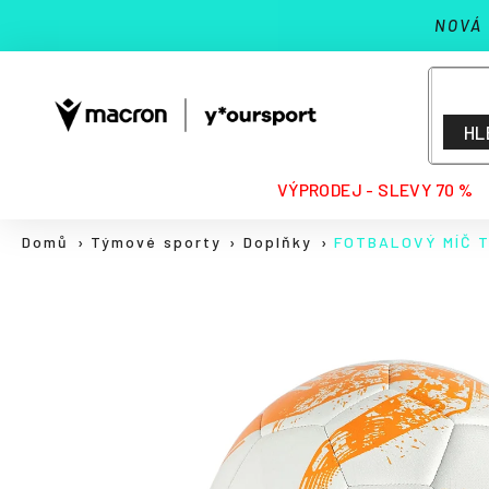
K
Přejít
NOVÁ
na
o
Zpět
Zpět
obsah
š
do
do
í
k
obchodu
obchodu
HL
HLEDAT
VÝPRODEJ - SLEVY 70 %
Domů
Týmové sporty
Doplňky
FOTBALOVÝ MÍČ T