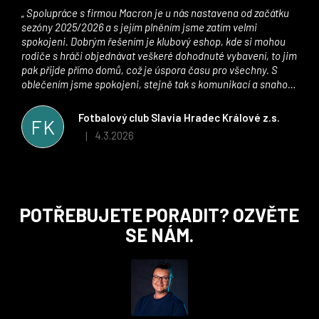
Spolupráce s firmou Macron je u nás nastavena od začátku
sezóny 2025/2026 a s jejím plněním jsme zatím velmi
spokojeni. Dobrým řešením je klubový eshop, kde si mohou
rodiče s hráči objednávat veškeré dohodnuté vybavení, to jim
pak přijde přímo domů, což je úspora času pro všechny. S
oblečením jsme spokojeni, stejně tak s komunikací a snahou
řešit všechny záležitosti velmi rychle a ke spokojenosti obou
stran. Věříme, že v tomto duchu bude spolupráce pokračovat
Fotbalový club Slavia Hradec Králové z.s.
FK
i nadále, nyní už začínáme řešit i první sady dresů ;)
4.3.2026
|
Hodnocení obchodu je 5 z 5 hvězdiček.
Z
POTŘEBUJETE PORADIT? OZVĚTE
á
SE NÁM.
p
a
t
í