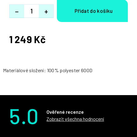
−
+
1 249 Kč
Měrná
cena:
Materiálové složení: 100% polyester 600D
5.0
Ověřené recenze
Zobrazit všechna hodnocení