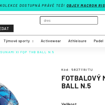
 KOLEKCE DOSTUPNÁ PRÁVĚ TEĎ!
OBJEV MACRON RIS
EDAT
Týmové sporty
Activewear
Athleisure
Padel
SUNAMI XI FQP THB BALL N.5
Kód:
5827119/TU
FOTBALOVÝ M
BALL N.5
Velikost