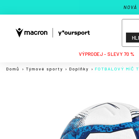
K
Přejít
NOVÁ
na
o
Zpět
Zpět
obsah
š
do
do
í
k
obchodu
obchodu
HL
HLEDAT
VÝPRODEJ - SLEVY 70 %
Domů
Týmové sporty
Doplňky
FOTBALOVÝ MÍČ T