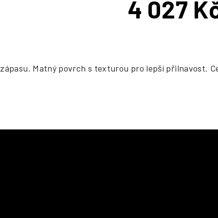
4 027 K
Měrná
cena:
ápasu. Matný povrch s texturou pro lepší přilnavost. Cert