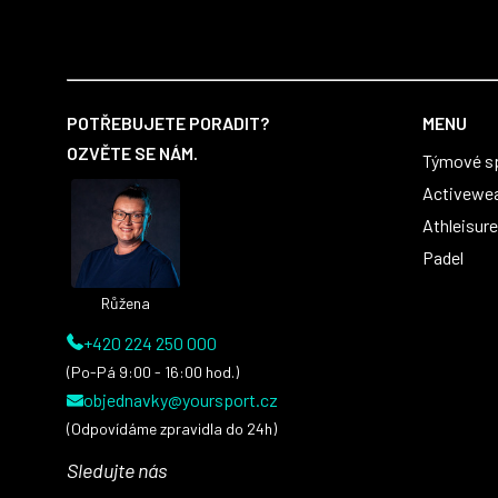
Z
á
POTŘEBUJETE PORADIT?
MENU
p
OZVĚTE SE NÁM.
Týmové s
a
t
Activewe
í
Athleisure
Padel
Růžena
+420 224 250 000
(Po-Pá 9:00 - 16:00 hod.)
objednavky@yoursport.cz
(Odpovídáme zpravidla do 24h)
Sledujte nás