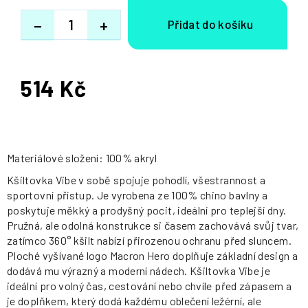
−
+
514 Kč
Měrná
cena:
Materiálové složení: 100% akryl
Kšiltovka Vibe v sobě spojuje pohodlí, všestrannost a
sportovní přístup. Je vyrobena ze 100% chino bavlny a
poskytuje měkký a prodyšný pocit, ideální pro teplejší dny.
Pružná, ale odolná konstrukce si časem zachovává svůj tvar,
zatímco 360° kšilt nabízí přirozenou ochranu před sluncem.
Ploché vyšívané logo Macron Hero doplňuje základní design a
dodává mu výrazný a moderní nádech. Kšiltovka Vibe je
ideální pro volný čas, cestování nebo chvíle před zápasem a
je doplňkem, který dodá každému oblečení ležérní, ale