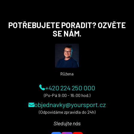
Z
POTŘEBUJETE PORADIT? OZVĚTE
á
SE NÁM.
p
a
t
í
Růžena
+420 224 250 000
(Po-Pá 9:00 - 16:00 hod.)
objednavky@yoursport.cz
(Odpovídáme zpravidla do 24h)
Sledujte nás