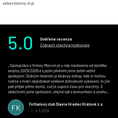
sebevědomý styl.
5.0
Ověřené recenze
Zobrazit všechna hodnocení
Spolupráce s firmou Macron je u nás nastavena od začátku
sezóny 2025/2026 a s jejím plněním jsme zatím velmi
spokojeni. Dobrým řešením je klubový eshop, kde si mohou
rodiče s hráči objednávat veškeré dohodnuté vybavení, to jim
pak přijde přímo domů, což je úspora času pro všechny. S
oblečením jsme spokojeni, stejně tak s komunikací a snahou
řešit všechny záležitosti velmi rychle a ke spokojenosti obou
stran. Věříme, že v tomto duchu bude spolupráce pokračovat
Fotbalový club Slavia Hradec Králové z.s.
FK
i nadále, nyní už začínáme řešit i první sady dresů ;)
4.3.2026
|
Hodnocení obchodu je 5 z 5 hvězdiček.