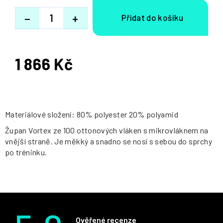
−
+
1 866 Kč
Měrná
cena:
Materiálové složení: 80% polyester 20% polyamid
Župan Vortex ze 100 ottonových vláken s mikrovláknem na
vnější straně. Je měkký a snadno se nosí s sebou do sprchy
po tréninku.
Ověřené recenze