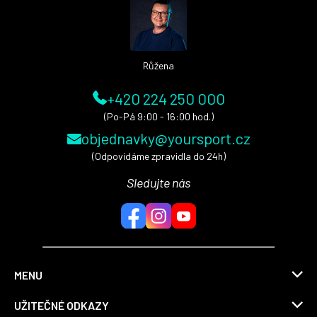
t
í
Růžena
+420 224 250 000
(Po-Pá 9:00 - 16:00 hod.)
objednavky@yoursport.cz
(Odpovídáme zpravidla do 24h)
Sledujte nás
MENU
UŽITEČNÉ ODKAZY