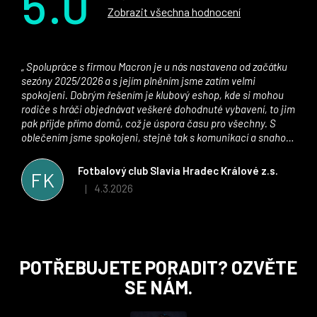
5.0
Zobrazit všechna hodnocení
Spolupráce s firmou Macron je u nás nastavena od začátku
sezóny 2025/2026 a s jejím plněním jsme zatím velmi
spokojeni. Dobrým řešením je klubový eshop, kde si mohou
rodiče s hráči objednávat veškeré dohodnuté vybavení, to jim
pak přijde přímo domů, což je úspora času pro všechny. S
oblečením jsme spokojeni, stejně tak s komunikací a snahou
řešit všechny záležitosti velmi rychle a ke spokojenosti obou
stran. Věříme, že v tomto duchu bude spolupráce pokračovat
Fotbalový club Slavia Hradec Králové z.s.
FK
i nadále, nyní už začínáme řešit i první sady dresů ;)
4.3.2026
|
Hodnocení obchodu je 5 z 5 hvězdiček.
Z
POTŘEBUJETE PORADIT? OZVĚTE
á
SE NÁM.
p
a