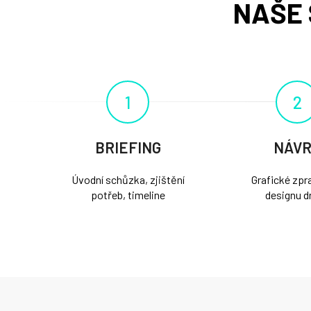
NAŠE 
1
2
BRIEFING
NÁV
Úvodní schůzka, zjištění
Grafické zpr
potřeb, timeline
designu d