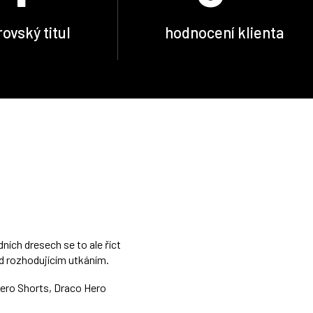
ovský titul
hodnocení klienta
ích dresech se to ale říct
ed rozhodujícím utkáním.
Hero Shorts, Draco Hero