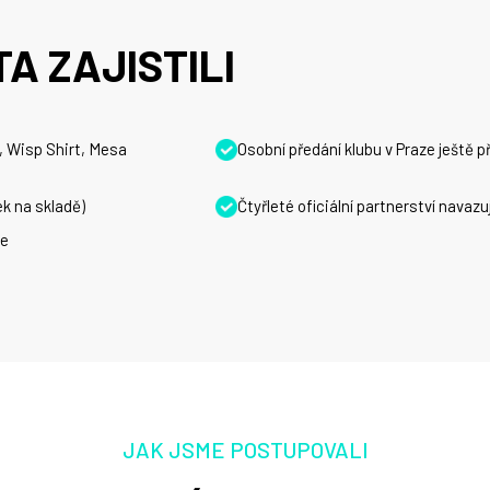
A ZAJISTILI
, Wisp Shirt, Mesa
Osobní předání klubu v Praze ještě 
k na skladě)
Čtyřleté oficiální partnerství navazu
ne
JAK JSME POSTUPOVALI