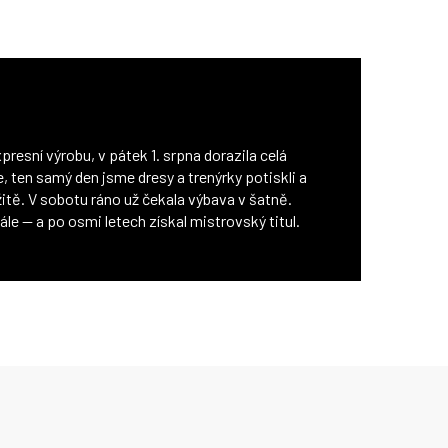
presní výrobu, v pátek 1. srpna dorazila celá
, ten samý den jsme dresy a trenýrky potiskli a
žitě. V sobotu ráno už čekala výbava v šatně.
nále — a po osmi letech získal mistrovský titul.