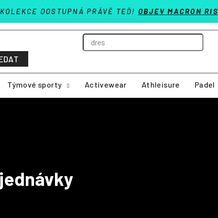
 KOLEKCE DOSTUPNÁ PRÁVĚ TEĎ!
OBJEV MACRON RIS
EDAT
Týmové sporty
Activewear
Athleisure
Padel
bjednávky
u