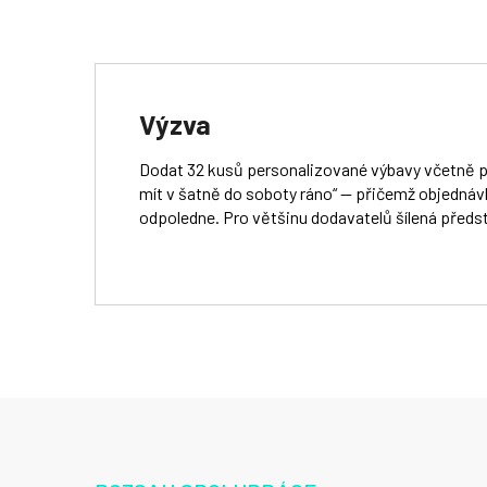
Výzva
Dodat 32 kusů personalizované výbavy včetně p
mít v šatně do soboty ráno“ — přičemž objednávk
odpoledne. Pro většinu dodavatelů šílená předs