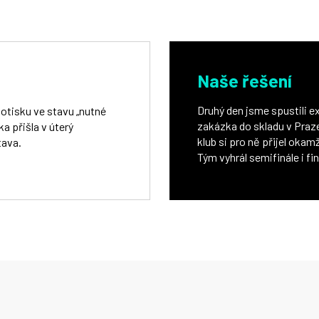
Naše řešení
Druhý den jsme spustili ex
otisku ve stavu „nutné
zakázka do skladu v Praze
a přišla v úterý
klub si pro ně přijel okam
tava.
Tým vyhrál semifinále i fi