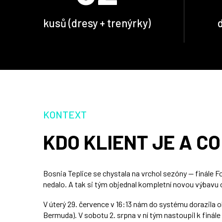
kusů (dresy + trenýrky)
KONTEXT
KDO KLIENT JE A C
Bosnia Teplice se chystala na vrchol sezóny — finále 
nedalo. A tak si tým objednal kompletní novou výbavu 
V úterý 29. července v 16:13 nám do systému dorazila 
Bermuda). V sobotu 2. srpna v ní tým nastoupil k finále