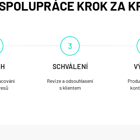
SPOLUPRÁCE KROK ZA K
3
RH
SCHVÁLENÍ
V
acování
Revize a odsouhlasení
Produ
resů
s klientem
kont