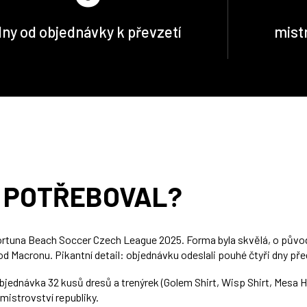
dny od objednávky k převzetí
mistr
O POTŘEBOVAL?
Fortuna Beach Soccer Czech League 2025. Forma byla skvělá, o původn
od Macronu. Pikantní detail: objednávku odeslali pouhé čtyři dny př
objednávka 32 kusů dresů a trenýrek (Golem Shirt, Wisp Shirt, Mesa 
 mistrovství republiky.