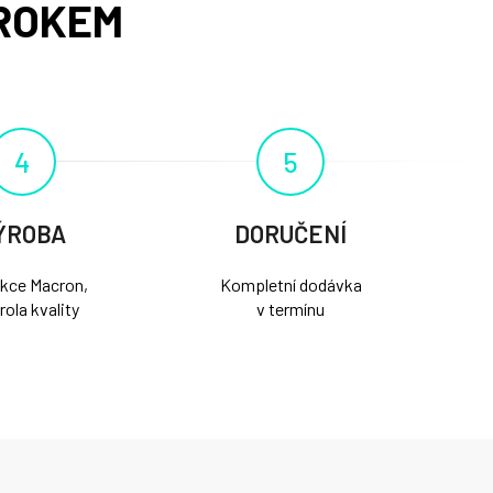
ROKEM
4
5
ÝROBA
DORUČENÍ
kce Macron,
Kompletní dodávka
rola kvality
v termínu