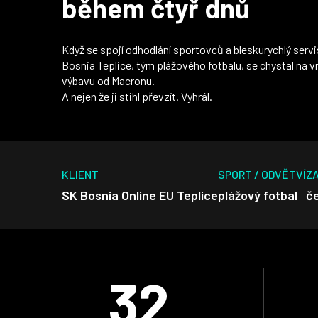
během čtyř dnů
Když se spojí odhodlání sportovců a bleskurychlý servis,
Bosnia Teplice, tým plážového fotbalu, se chystal na 
výbavu od Macronu.
A nejen že ji stihl převzít. Vyhrál.
KLIENT
SPORT / ODVĚTVÍ
Z
SK Bosnia Online EU Teplice
plážový fotbal
č
32