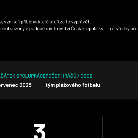
 vznikají příběhy, které stojí za to vyprávět.
vrchol sezóny v podobě mistrovství České republiky — a čtyři dny př
AČÁTEK SPOLUPRÁCE
POČET HRÁČŮ / OSOB
ervenec 2025
tým plážového fotbalu
3