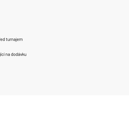
před turnajem
jící na dodávku