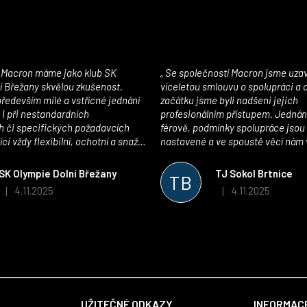
c
í
p
r
v
Se společností Macron jsme uzavřeli
k
í Břežany skvělou zkušenost.
víceletou smlouvu o spolupráci a
y
edevším milé a vstřícné jednání
začátku jsme byli nadšeni jejich
v
 I při nestandardních
profesionálním přístupem. Jednán
ý
 či specifických požadavcích
férově, podmínky spolupráce jsou
ci vždy flexibilní, ochotní a snaží
nastavené a ve spoustě věcí nám 
p
pší řešení. Kvalita zboží je
maximálně vstříc. Oblečení i mater
i
 plně odpovídá potřebám
velmi kvalitní a příjemné na nošen
s
SK Olympie Dolní Břežany
TJ Sokol Brtnice
TB
klubu!
oceňujeme také vytvoření klubov
u
4.11.2025
4.11.2025
|
|
Hodnocení obchodu je 5 z 5 hvězdiček.
Hodnocení obchodu je
který je perfektně zpracovaný a 
usnadnil fungování. Spolupráci s
můžeme jen doporučit!
UŽITEČNÉ ODKAZY
INFORMACE