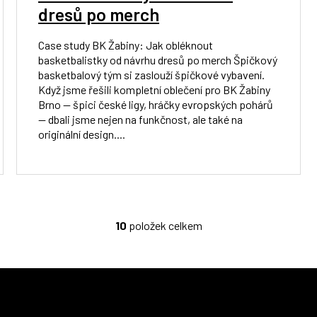
dresů po merch
Case study BK Žabiny: Jak obléknout
basketbalistky od návrhu dresů po merch Špičkový
basketbalový tým si zaslouží špičkové vybavení.
Když jsme řešili kompletní oblečení pro BK Žabiny
Brno — špici české ligy, hráčky evropských pohárů
— dbali jsme nejen na funkčnost, ale také na
originální design....
10
položek celkem
O
v
l
á
d
a