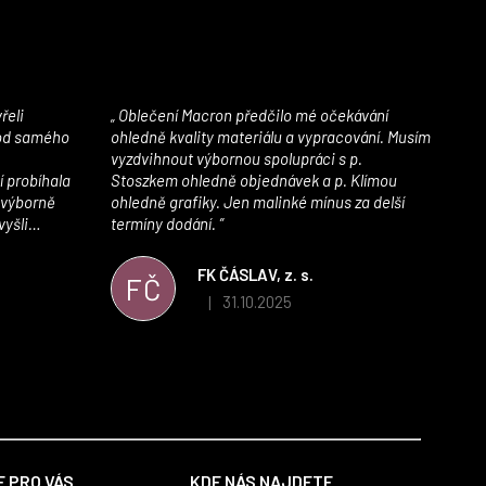
Oblečení Macron předčilo mé očekávání
 od samého
ohledně kvality materiálu a vypracování. Musím
vyzdvihnout výbornou spolupráci s p.
í probíhala
Stoszkem ohledně objednávek a p. Klímou
 výborně
ohledně grafiky. Jen malinké mínus za delší
vyšli
termíny dodání.
iály jsou
í. Velmi
FK ČÁSLAV, z. s.
FČ
ého e-shopu,
31.10.2025
|
 5 z 5 hvězdiček.
Hodnocení obchodu je 5 z 5 hvězdiček.
výrazně nám
 Macronem
 PRO VÁS
KDE NÁS NAJDETE