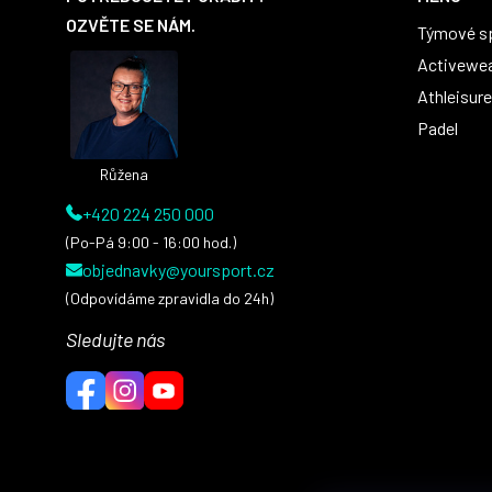
p
OZVĚTE SE NÁM.
Týmové s
a
t
Activewe
í
Athleisure
Padel
Růžena
+420 224 250 000
(Po-Pá 9:00 - 16:00 hod.)
objednavky@yoursport.cz
(Odpovídáme zpravidla do 24h)
Sledujte nás