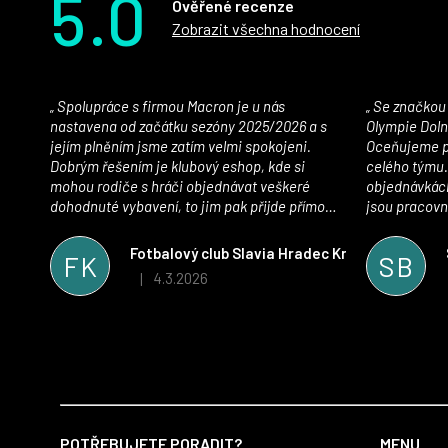
5.0
Ověřené recenze
Zobrazit všechna hodnocení
Spolupráce s firmou Macron je u nás
Se značkou Macron máme jako klub SK
nastavena od začátku sezóny 2025/2026 a s
Olympie Doln
jejím plněním jsme zatím velmi spokojeni.
Oceňujeme př
Dobrým řešením je klubový eshop, kde si
celého týmu.
mohou rodiče s hráči objednávat veškeré
objednávkách
dohodnuté vybavení, to jim pak přijde přímo
jsou pracovní
domů, což je úspora času pro všechny. S
se najít nejle
oblečením jsme spokojeni, stejně tak s
vynikající a
Fotbalový club Slavia Hradec Králové z.s.
FK
SB
komunikací a snahou řešit všechny záležitosti
sportovního 
4.3.2026
|
Hodnocení obchodu je 5 z 5 hvězdiček.
velmi rychle a ke spokojenosti obou stran.
Věříme, že v tomto duchu bude spolupráce
pokračovat i nadále, nyní už začínáme řešit i
první sady dresů ;)
Z
á
POTŘEBUJETE PORADIT?
MENU