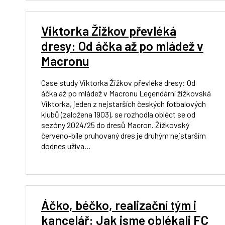
Viktorka Žižkov převléká
dresy: Od áčka až po mládež v
Macronu
Case study Viktorka Žižkov převléká dresy: Od
áčka až po mládež v Macronu Legendární žižkovská
Viktorka, jeden z nejstarších českých fotbalových
klubů (založena 1903), se rozhodla obléct se od
sezóny 2024/25 do dresů Macron. Žižkovský
červeno-bíle pruhovaný dres je druhým nejstarším
dodnes užíva...
Áčko, béčko, realizační tým i
kancelář: Jak jsme oblékali FC