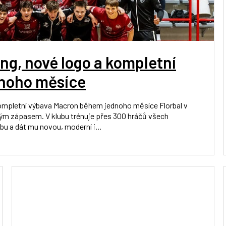
g, nové logo a kompletní
noho měsíce
ompletní výbava Macron během jednoho měsíce Florbal v
ždým zápasem. V klubu trénuje přes 300 hráčů všech
bu a dát mu novou, moderní i...