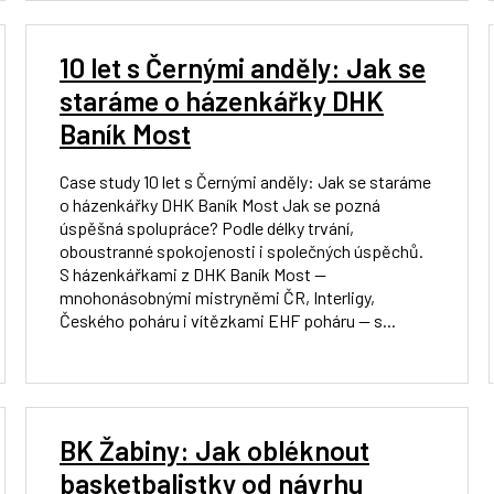
10 let s Černými anděly: Jak se
staráme o házenkářky DHK
Baník Most
Case study 10 let s Černými anděly: Jak se staráme
o házenkářky DHK Baník Most Jak se pozná
úspěšná spolupráce? Podle délky trvání,
oboustranné spokojenosti i společných úspěchů.
S házenkářkami z DHK Baník Most —
mnohonásobnými mistryněmi ČR, Interligy,
Českého poháru i vítězkami EHF poháru — s...
BK Žabiny: Jak obléknout
basketbalistky od návrhu