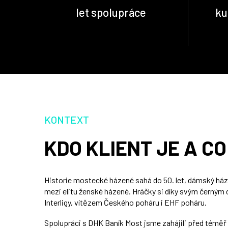
let spolupráce
ku
KONTEXT
KDO KLIENT JE A C
Historie mostecké házené sahá do 50. let, dámský házen
mezi elitu ženské házené. Hráčky si díky svým černý
Interligy, vítězem Českého poháru i EHF poháru.
Spolupráci s DHK Baník Most jsme zahájili před téměř 1