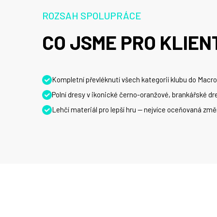
ROZSAH SPOLUPRÁCE
CO JSME PRO KLIENT
Kompletní převléknutí všech kategorií klubu do Macron
Polní dresy v ikonické černo-oranžové, brankářské dre
Lehčí materiál pro lepší hru — nejvíce oceňovaná zm