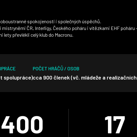
, oboustranné spokojenosti i společných úspěchů.
istryněmi ČR, Interligy, Českého poháru i vítězkami EHF poháru 
 lety převlékli celý klub do Macronu.
UPRÁCE
POČET HRÁČŮ / OSOB
et spolupráce)
cca 900 členek (vč. mládeže a realizačních
400
17