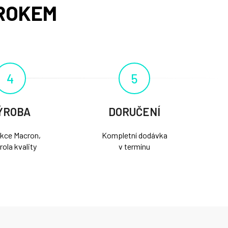
ROKEM
4
5
ÝROBA
DORUČENÍ
kce Macron,
Kompletní dodávka
rola kvality
v termínu