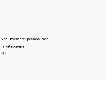
ky do 1 měsíce vč. personalizace
vými kategoriemi
h 5 let