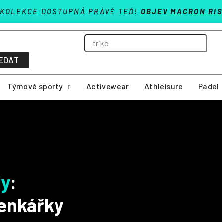
 KOLEKCE DOSTUPNÁ PRÁVĚ TEĎ!
OBJEV MACRON RIS
EDAT
Týmové sporty
Activewear
Athleisure
Padel
ly
:
zenkářky