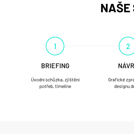
NAŠE 
1
2
BRIEFING
NÁV
Úvodní schůzka, zjištění
Grafické zpr
potřeb, timeline
designu d