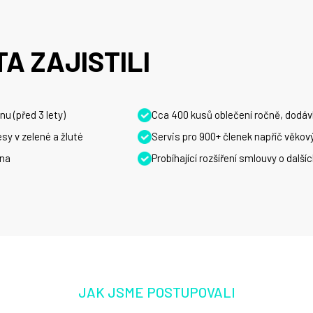
A ZAJISTILI
u (před 3 lety)
Cca 400 kusů oblečení ročně, dodáv
sy v zelené a žluté
Servis pro 900+ členek napříč věko
ěna
Probíhající rozšíření smlouvy o dalšíc
JAK JSME POSTUPOVALI