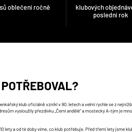
sů oblečení ročně
klubových objednáv
poslední rok
O POTŘEBOVAL?
kářský klub oficiálně vznikl v 90. letech a velmi rychle se z nejniž
m dresům vysloužily přezdívku „Černí andělé“ a mostecký A-tým je 
0 lety a od té doby víme, co klub potřebuje. Před třemi lety jsme kl