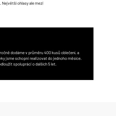
. Největší ohlasy ale mezi
m ročně dodáme v průměru 400 kusů oblečení, a
ky jsme schopni realizovat do jednoho měsíce.
loužit spolupráci o dalších 5 let.