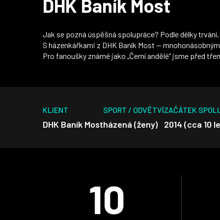
DHK Baník Most
Jak se pozná úspěšná spolupráce? Podle délky trvání
S házenkářkami z DHK Baník Most — mnohonásobnými m
Pro fanoušky známé jako „Černí andělé“ jsme před třemi
KLIENT
SPORT / ODVĚTVÍ
ZAČÁTEK SPOL
DHK Baník Most
házená (ženy)
2014 (cca 10 l
10