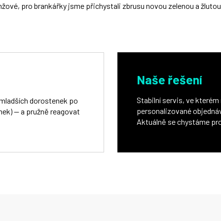
nžové, pro brankářky jsme přichystali zbrusu novou zelenou a žlutou
Naše řešení
Stabilní servis, ve které
 mladších dorostenek po
personalizované objednáv
enek) — a pružně reagovat
Aktuálně se chystáme prod
.