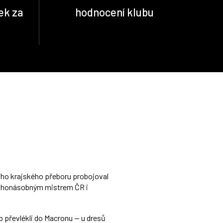
ek za
hodnocení klubu
šího krajského přeboru probojoval
mnohonásobným mistrem ČR i
ub převlékli do Macronu — u dresů