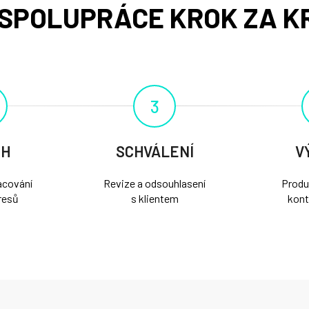
SPOLUPRÁCE KROK ZA K
3
RH
SCHVÁLENÍ
V
acování
Revize a odsouhlasení
Produ
resů
s klientem
kont