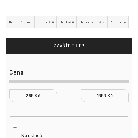
Přihlášení
Ř
a
Doporučujeme
Nejlevnější
Nejdražší
Nejprodávanější
Abecedně
z
e
n
í
p
ZAVŘÍT FILTR
r
o
d
u
k
Cena
t
ů
285
Kč
1653
Kč
Na skladě