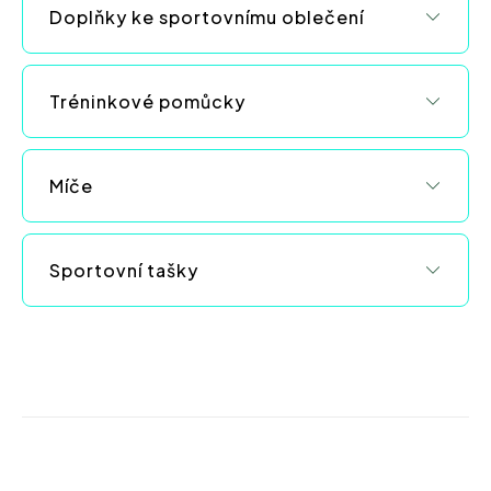
ý
Doplňky ke sportovnímu oblečení
p
i
s
Tréninkové pomůcky
u
Míče
Sportovní tašky