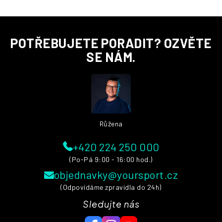
Z
POTŘEBUJETE PORADIT? OZVĚTE
á
p
SE NÁM.
a
t
í
Růžena
+420 224 250 000
(Po-Pá 9:00 - 16:00 hod.)
objednavky@yoursport.cz
(Odpovídáme zpravidla do 24h)
Sledujte nás