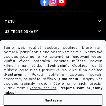
MENU
UŽITEČNÉ ODKAZY
INFORMACE PRO VÁS
Tento web využívá soubory cookies, které nám
KDE NÁS NAJDETE
pomáhají přizpůsobit jeho obsah Vám na míru. Nezbytné
cookies jsou nutné ke správnému fungování webu.
Využití všech ostatních cookies můžete povolit
kliknutím na tlačítko „
“. Cookies rovněž
Souhlasím
můžete odsouhlasit jednotlivě po kliknutí na tlačítko
Možnosti dopravy
„
“. Pokud volitelné cookies povolit
Nastavení
nechcete, stiskněte tlačítko „
“. Kdyby vás
Odmítnout
cookies zajímaly více, můžete si o nich přečíst
v dokumentu
.
Zásady cookies
Přejeme vám příjemný
nákup!
Nastavení