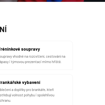
NÍ
Tréninkové soupravy
oupravy vhodné na rozcvičení, cestování na
ápasy i týmovou prezentaci mimo hřiště.
Brankářské vybavení
blečení a doplňky pro brankáře, kteří
otřebují volnost pohybu i spolehlivou
chranu.