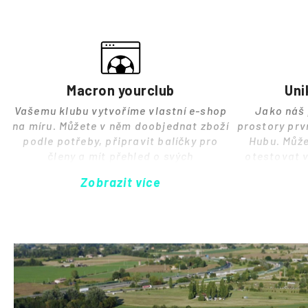
Macron yourclub
Uni
Vašemu klubu vytvoříme vlastní e-shop
Jako náš 
na míru. Můžete v něm doobjednat zboží
prostory prv
podle potřeby, připravit balíčky pro
Hubu. Může
členy a mít přehled o svých
otestovat 
objednávkách. My se za vás postaráme o
nebo tř
Zobrazit více
veškerou logistiku.