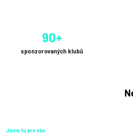
90+
sponzorovaných klubů
N
Jsme tu pro vás