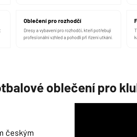
Oblečení pro rozhodčí
t
Dresy a vybavení pro rozhodčí, kteří potřebují
T
profesionální vzhled a pohodlí při řízení utkání.
k
tbalové oblečení pro kl
ím českým