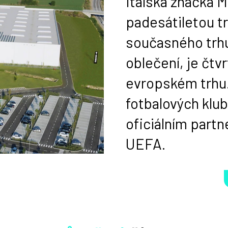
Italská značka M
padesátiletou tr
současného trhu
oblečení, je čt
evropském trhu.
fotbalových klub
oficiálním part
UEFA.