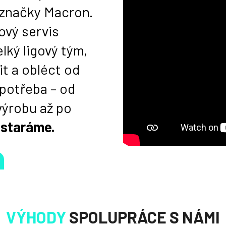
 značky Macron.
ový servis
lký ligový tým,
t a obléct od
 potřeba – od
výrobu až po
 staráme.
VÝHODY
SPOLUPRÁCE S NÁMI