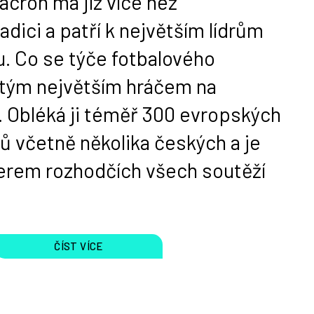
acron má již více než
adici a patří k největším lídrům
. Co se týče fotbalového
vrtým největším hráčem na
 Obléká ji téměř 300 evropských
ů včetně několika českých a je
nerem rozhodčích všech soutěží
ČÍST VÍCE