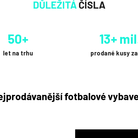
DŮLEŽITÁ
ČÍSLA
50+
13+ mil
let na trhu
prodané kusy za
ejprodávanější fotbalové vybave