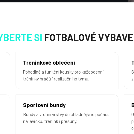
YBERTE SI
FOTBALOVÉ VYBAVE
Tréninkové oblečení
Pohodlné a funkční kousky pro každodenní
S
tréninky hráčů i realizačního týmu.
z
Sportovní bundy
Bundy a vrchní vrstvy do chladnějšího počasí,
O
na lavičku, trénink i přesuny.
p
o