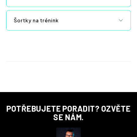
Šortky na trénink
Z
POTŘEBUJETE PORADIT? OZVĚTE
á
p
SE NÁM.
a
t
í