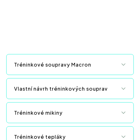
v
a
á
c
n
í
í
p
r
v
k
y
v
Tréninkové soupravy Macron
ý
p
i
s
Vlastní návrh tréninkových souprav
u
Tréninkové mikiny
Tréninkové tepláky