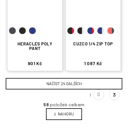
HERACLES POLY
CUZCO 1/4 ZIP TOP
PANT
901 Kč
1 087 Kč
NAČÍST 24 DALŠÍCH
S
3
1
t
O
r
položek celkem
58
v
á
n
l
NAHORU
k
á
o
d