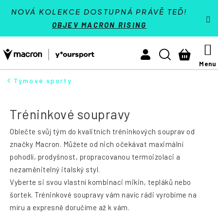
K
Přejít
VÝPRODEJ - SLEVY 70 %
o
NOVÁ KOLEKCE DOSTUPNÁ PRÁVĚ TEĎ!
na
š
Zpět
Zpět
OBJEV MACRON RISING
í
obsah
Týmové sporty
k
M
Hledat
Nákupn
Activewear
košík
Athleisure
Týmové sporty
HLEDAT
Padel
Tréninkové soupravy
Reference
Oblečte svůj tým do kvalitních tréninkových souprav od
Kontakt
značky Macron. Můžete od nich očekávat maximální
pohodlí, prodyšnost, propracovanou termoizolaci a
Přihlásit se
nezaměnitelný italský styl.
Vyberte si svou vlastní kombinaci mikin, tepláků nebo
+420 224 250 000
(Po-Pá 9:00 - 16:30 hod.)
šortek. Tréninkové soupravy vám navíc rádi vyrobíme na
míru a expresně doručíme až k vám.
Měna
(CZK)