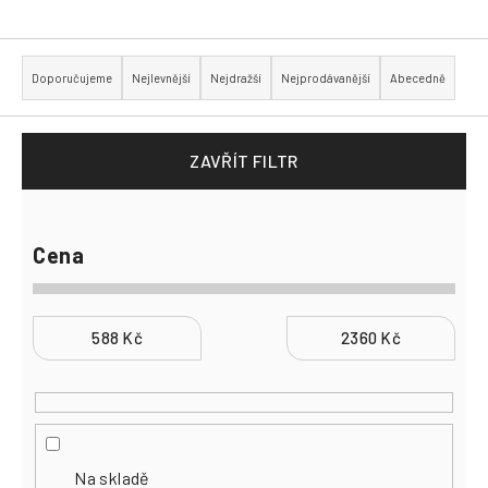
Přihlášení
Ř
a
Doporučujeme
Nejlevnější
Nejdražší
Nejprodávanější
Abecedně
z
e
n
í
p
ZAVŘÍT FILTR
r
o
d
u
k
Cena
t
ů
588
Kč
2360
Kč
Na skladě