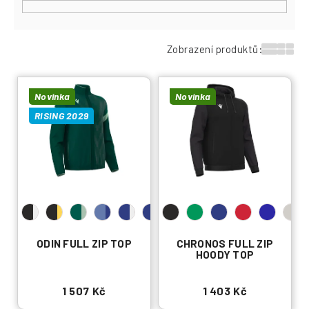
Zobrazení produktů:
V
ý
Novinka
Novinka
p
i
RISING 2029
s
p
r
o
d
u
k
t
ů
ODIN FULL ZIP TOP
CHRONOS FULL ZIP
HOODY TOP
1 507 Kč
1 403 Kč