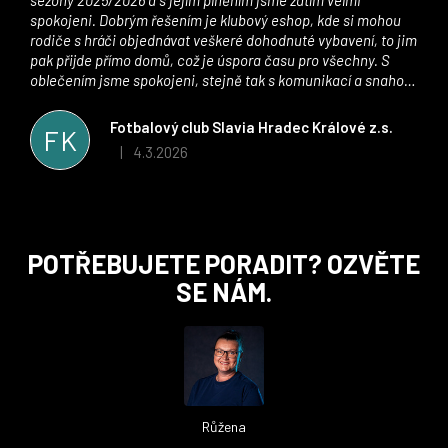
spokojeni. Dobrým řešením je klubový eshop, kde si mohou
rodiče s hráči objednávat veškeré dohodnuté vybavení, to jim
pak přijde přímo domů, což je úspora času pro všechny. S
oblečením jsme spokojeni, stejně tak s komunikací a snahou
řešit všechny záležitosti velmi rychle a ke spokojenosti obou
stran. Věříme, že v tomto duchu bude spolupráce pokračovat
Fotbalový club Slavia Hradec Králové z.s.
FK
i nadále, nyní už začínáme řešit i první sady dresů ;)
4.3.2026
|
Hodnocení obchodu je 5 z 5 hvězdiček.
Z
POTŘEBUJETE PORADIT? OZVĚTE
á
SE NÁM.
p
a
t
í
Růžena