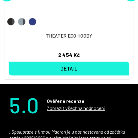
THEATER ECO HOODY
2 454 Kč
DETAIL
5.0
Ověřené recenze
Zobrazit všechna hodnocení
Spolupráce s firmou Macron je u nás nastavena od začátku
sezóny 2025/2026 a s jejím plněním jsme zatím velmi