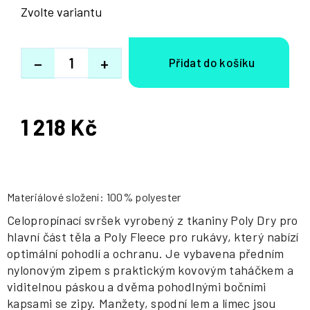
Zvolte variantu
−
+
1 218 Kč
Měrná
cena:
Materiálové složení: 100% polyester
Celopropínací svršek vyrobený z tkaniny Poly Dry pro
hlavní část těla a Poly Fleece pro rukávy, který nabízí
optimální pohodlí a ochranu. Je vybavena předním
nylonovým zipem s praktickým kovovým taháčkem a
viditelnou páskou a dvěma pohodlnými bočními
kapsami se zipy. Manžety, spodní lem a límec jsou