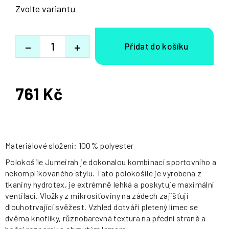
Zvolte variantu
−
+
761 Kč
Měrná
cena:
Materiálové složení: 100% polyester
Polokošile Jumeirah je dokonalou kombinací sportovního a
nekomplikovaného stylu. Tato polokošile je vyrobena z
tkaniny hydrotex, je extrémně lehká a poskytuje maximální
ventilaci. Vložky z mikrosíťoviny na zádech zajišťují
dlouhotrvající svěžest. Vzhled dotváří pletený límec se
dvěma knoflíky, různobarevná textura na přední straně a