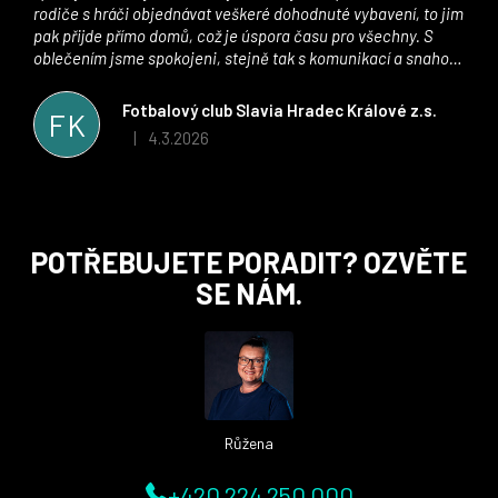
rodiče s hráči objednávat veškeré dohodnuté vybavení, to jim
pak přijde přímo domů, což je úspora času pro všechny. S
oblečením jsme spokojeni, stejně tak s komunikací a snahou
řešit všechny záležitosti velmi rychle a ke spokojenosti obou
stran. Věříme, že v tomto duchu bude spolupráce pokračovat
Fotbalový club Slavia Hradec Králové z.s.
FK
i nadále, nyní už začínáme řešit i první sady dresů ;)
4.3.2026
|
Hodnocení obchodu je 5 z 5 hvězdiček.
Z
POTŘEBUJETE PORADIT? OZVĚTE
á
SE NÁM.
p
a
t
í
Růžena
+420 224 250 000