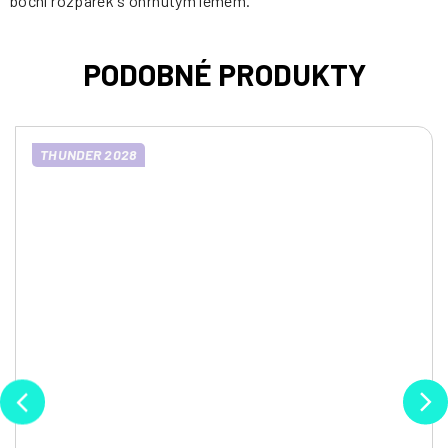
boční rozparek s ohrnutým lemem.
THUNDER 2028