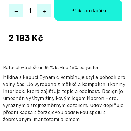
−
+
2 193 Kč
Měrná
cena:
Materiálové složení: 65% bavlna 35% polyester
Mikina s kapucí Dynamic kombinuje styl a pohodlí pro
volný čas. Je vyrobena z měkké a kompaktní tkaniny
Interlock, která zajišťuje teplo a odolnost. Design je
umocněn vyšitým žinylkovým logem Macron Hero,
výrazným a trojrozměrným detailem. Oděv doplňuje
přední kapsa s žerzejovou podšívkou spolu s
žebrovanými manžetami a lemem.