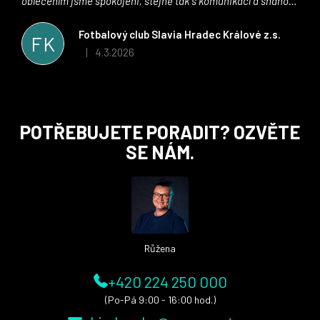
oblečením jsme spokojeni, stejně tak s komunikací a snahou
řešit všechny záležitosti velmi rychle a ke spokojenosti obou
stran. Věříme, že v tomto duchu bude spolupráce pokračovat
Fotbalový club Slavia Hradec Králové z.s.
FK
i nadále, nyní už začínáme řešit i první sady dresů ;)
4.3.2026
|
Hodnocení obchodu je 5 z 5 hvězdiček.
Z
POTŘEBUJETE PORADIT? OZVĚTE
á
SE NÁM.
p
a
t
í
Růžena
+420 224 250 000
(Po-Pá 9:00 - 16:00 hod.)