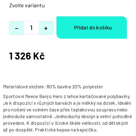
Zvolte variantu
−
+
1 326 Kč
Měrná
cena:
Materiálové složení: 80% bavlna 20% polyester
Sportovní fleece Banjo Hero z lehce kartáčované polybavlny.
Je k dispozici v různých barvách a je měkký na dotek. Ideální
pro nošení ve volném čase přes teplákovou soupravu nebo
jednoduše samostatně. Jednoduchý design a velmi pohodlné
provedení. K dispozici v široké škále velikostí, od dětských
až po dospělé. Praktická kapsa na kapsičku.