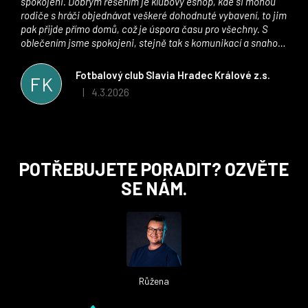
spokojeni. Dobrým řešením je klubový eshop, kde si mohou
rodiče s hráči objednávat veškeré dohodnuté vybavení, to jim
pak přijde přímo domů, což je úspora času pro všechny. S
oblečením jsme spokojeni, stejně tak s komunikací a snahou
řešit všechny záležitosti velmi rychle a ke spokojenosti obou
stran. Věříme, že v tomto duchu bude spolupráce pokračovat
Fotbalový club Slavia Hradec Králové z.s.
FK
i nadále, nyní už začínáme řešit i první sady dresů ;)
4.3.2026
|
Hodnocení obchodu je 5 z 5 hvězdiček.
Z
POTŘEBUJETE PORADIT? OZVĚTE
á
SE NÁM.
p
a
t
í
Růžena