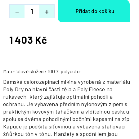
−
+
1 403 Kč
Měrná
cena:
Materiálové složení: 100% polyester
Dámská celorozepínací mikina vyrobená z materiálu
Poly Dry na hlavní části těla a Poly Fleece na
rukávech, který zajišťuje optimální pohodlí a
ochranu. Je vybavena předním nylonovým zipem s
praktickým kovovým taháčkem a viditelnou páskou
spolu se dvěma pohodlnými bočními kapsami na zip.
Kapuce je podšitá síťovinou a vybavená stahovací
šňůrkou tón v tónu. Manžety a spodní lem jsou