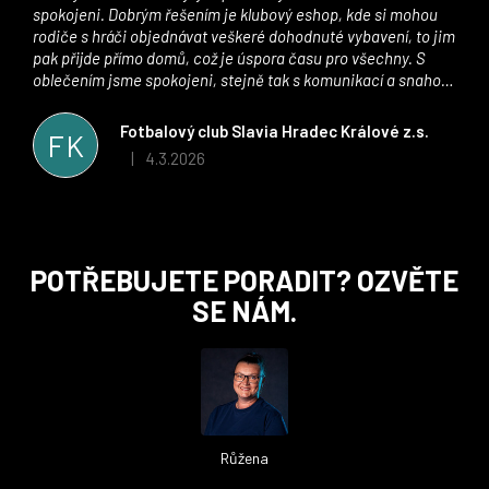
spokojeni. Dobrým řešením je klubový eshop, kde si mohou
rodiče s hráči objednávat veškeré dohodnuté vybavení, to jim
pak přijde přímo domů, což je úspora času pro všechny. S
oblečením jsme spokojeni, stejně tak s komunikací a snahou
řešit všechny záležitosti velmi rychle a ke spokojenosti obou
stran. Věříme, že v tomto duchu bude spolupráce pokračovat
Fotbalový club Slavia Hradec Králové z.s.
FK
i nadále, nyní už začínáme řešit i první sady dresů ;)
4.3.2026
|
Hodnocení obchodu je 5 z 5 hvězdiček.
Z
POTŘEBUJETE PORADIT? OZVĚTE
á
SE NÁM.
p
a
t
í
Růžena