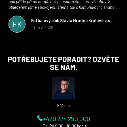
pak přijde přímo domů, což je úspora času pro všechny. S
oblečením jsme spokojeni, stejně tak s komunikací a snahou
řešit všechny záležitosti velmi rychle a ke spokojenosti obou
stran. Věříme, že v tomto duchu bude spolupráce pokračovat
Fotbalový club Slavia Hradec Králové z.s.
FK
i nadále, nyní už začínáme řešit i první sady dresů ;)
4.3.2026
|
Hodnocení obchodu je 5 z 5 hvězdiček.
Z
POTŘEBUJETE PORADIT? OZVĚTE
á
SE NÁM.
p
a
t
í
Růžena
+420 224 250 000
(Po-Pá 9:00 - 16:00 hod.)