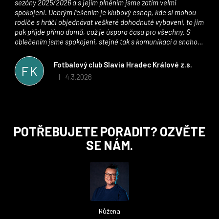
sezóny 2025/2026 a s jejím plněním jsme zatím velmi
spokojeni. Dobrým řešením je klubový eshop, kde si mohou
rodiče s hráči objednávat veškeré dohodnuté vybavení, to jim
pak přijde přímo domů, což je úspora času pro všechny. S
oblečením jsme spokojeni, stejně tak s komunikací a snahou
řešit všechny záležitosti velmi rychle a ke spokojenosti obou
stran. Věříme, že v tomto duchu bude spolupráce pokračovat
Fotbalový club Slavia Hradec Králové z.s.
FK
i nadále, nyní už začínáme řešit i první sady dresů ;)
4.3.2026
|
Hodnocení obchodu je 5 z 5 hvězdiček.
Z
POTŘEBUJETE PORADIT? OZVĚTE
á
SE NÁM.
p
a
t
í
Růžena