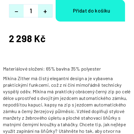
−
+
2 298 Kč
Měrná
cena:
Materiálové složení: 65% bavlna 35% polyester
Mikina Zither má čistý elegantní design a je vybavena
praktickými funkcemi, což z ní činí mimořádně technicky
vyspělý oděv. Mikina má praktický obrácený černý zip po celé
délce uprostřed s dvojitým jezdcem automatického zámku,
nepodšitou kapuci, kapsy na zip s jezdcem automatického
zámku a černý žerzejový půlměsíc. Vzhled doplňují stylové
manžety z žebrového úpletu a ploché stahovací šňůrky s
matnými černými kroužky a taháčky. Chcete tip, jak nejlépe
využít zapínání na šňůrky? Utáhněte ho tak, aby otvor na