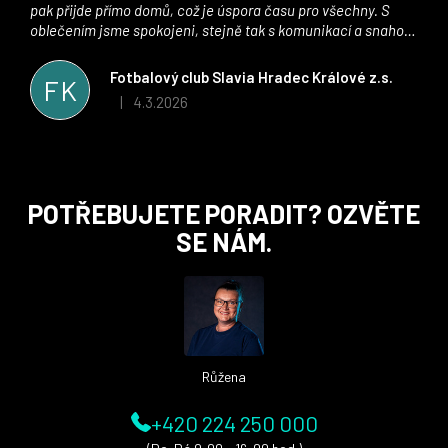
pak přijde přímo domů, což je úspora času pro všechny. S
oblečením jsme spokojeni, stejně tak s komunikací a snahou
řešit všechny záležitosti velmi rychle a ke spokojenosti obou
stran. Věříme, že v tomto duchu bude spolupráce pokračovat
Fotbalový club Slavia Hradec Králové z.s.
FK
i nadále, nyní už začínáme řešit i první sady dresů ;)
4.3.2026
|
Hodnocení obchodu je 5 z 5 hvězdiček.
Z
POTŘEBUJETE PORADIT? OZVĚTE
á
SE NÁM.
p
a
t
í
Růžena
+420 224 250 000