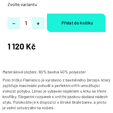
Zvolte variantu
−
+
1 120 Kč
Měrná
cena:
Materiálové složení: 60% bavlna 40% polyester
Polo tričko Flamenco je vyrobeno z bavlněného žerzeje, který
zajišťuje maximální pohodlí a perfektní střih umožňující
volnost pohybu. Límec je vybaven nápletem u krku se třemi
knoflíky. Elegantní rozparek s vnitřní páskou dodává nádech
stylu. Polokošile je k dispozici v široké škále barev, a proto
je velmi univerzální na nošení.