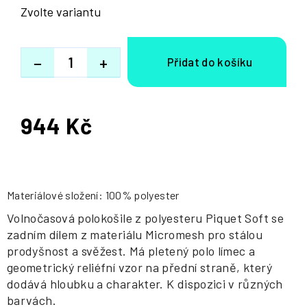
Zvolte variantu
−
+
944 Kč
Měrná
cena:
Materiálové složení: 100% polyester
Volnočasová polokošile z polyesteru Piquet Soft se
zadním dílem z materiálu Micromesh pro stálou
prodyšnost a svěžest. Má pletený polo límec a
geometrický reliéfní vzor na přední straně, který
dodává hloubku a charakter. K dispozici v různých
barvách.