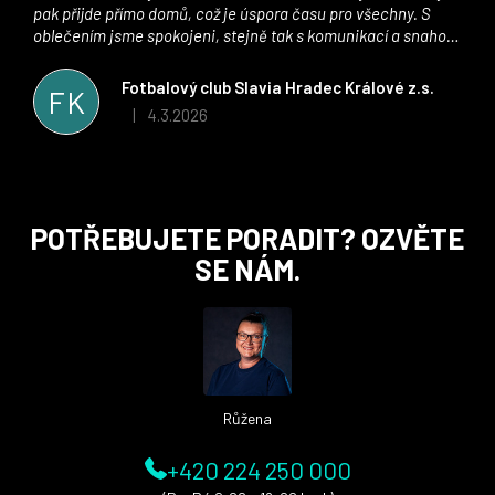
pak přijde přímo domů, což je úspora času pro všechny. S
oblečením jsme spokojeni, stejně tak s komunikací a snahou
řešit všechny záležitosti velmi rychle a ke spokojenosti obou
stran. Věříme, že v tomto duchu bude spolupráce pokračovat
Fotbalový club Slavia Hradec Králové z.s.
FK
i nadále, nyní už začínáme řešit i první sady dresů ;)
4.3.2026
|
Hodnocení obchodu je 5 z 5 hvězdiček.
Z
POTŘEBUJETE PORADIT? OZVĚTE
á
SE NÁM.
p
a
t
í
Růžena
+420 224 250 000