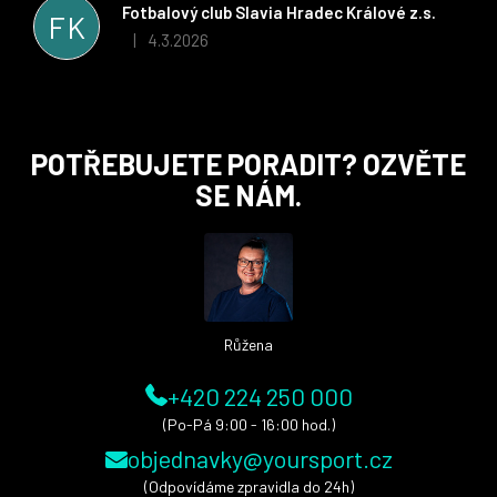
stran. Věříme, že v tomto duchu bude spolupráce pokračovat
Fotbalový club Slavia Hradec Králové z.s.
FK
i nadále, nyní už začínáme řešit i první sady dresů ;)
4.3.2026
|
Hodnocení obchodu je 5 z 5 hvězdiček.
Z
POTŘEBUJETE PORADIT? OZVĚTE
á
SE NÁM.
p
a
t
í
Růžena
+420 224 250 000
(Po-Pá 9:00 - 16:00 hod.)
objednavky@yoursport.cz
(Odpovídáme zpravidla do 24h)