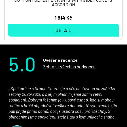
ACCORDION
1 914 Kč
DETAIL
5.0
Ověřené recenze
Zobrazit všechna hodnocení
Spolupráce s firmou Macron je u nás nastavena od začátku
sezóny 2025/2026 a s jejím plněním jsme zatím velmi
spokojeni. Dobrým řešením je klubový eshop, kde si mohou
rodiče s hráči objednávat veškeré dohodnuté vybavení, to jim
pak přijde přímo domů, což je úspora času pro všechny. S
oblečením jsme spokojeni, stejně tak s komunikací a snahou
řešit všechny záležitosti velmi rychle a ke spokojenosti obou