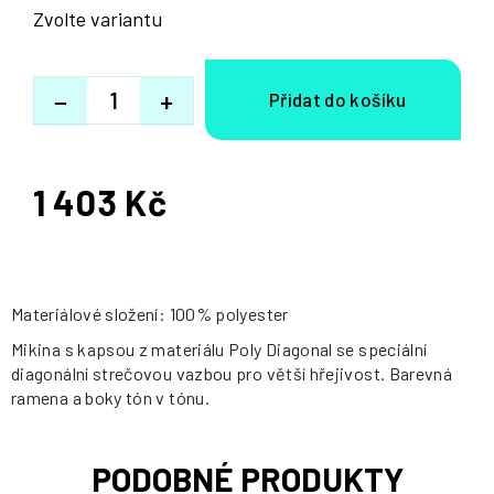
Zvolte variantu
−
+
1 403 Kč
Měrná
cena:
Materiálové složení: 100% polyester
Mikina s kapsou z materiálu Poly Diagonal se speciální
diagonální strečovou vazbou pro větší hřejivost. Barevná
ramena a boky tón v tónu.