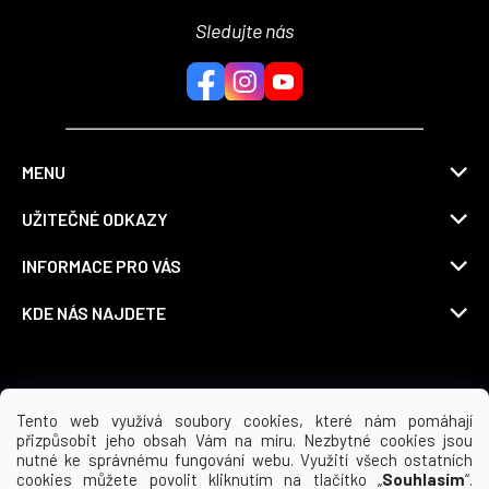
Sledujte nás
MENU
UŽITEČNÉ ODKAZY
INFORMACE PRO VÁS
KDE NÁS NAJDETE
Možnosti dopravy
Tento web využívá soubory cookies, které nám pomáhají
přizpůsobit jeho obsah Vám na míru. Nezbytné cookies jsou
nutné ke správnému fungování webu. Využití všech ostatních
cookies můžete povolit kliknutím na tlačítko „
Souhlasím
“.