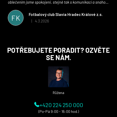
oblečením jsme spokojeni, stejně tak s komunikací a snahou
řešit všechny záležitosti velmi rychle a ke spokojenosti obou
stran. Věříme, že v tomto duchu bude spolupráce pokračovat
Fotbalový club Slavia Hradec Králové z.s.
FK
i nadále, nyní už začínáme řešit i první sady dresů ;)
4.3.2026
|
Hodnocení obchodu je 5 z 5 hvězdiček.
Z
POTŘEBUJETE PORADIT? OZVĚTE
á
SE NÁM.
p
a
t
í
Růžena
+420 224 250 000
(Po-Pá 9:00 - 16:00 hod.)