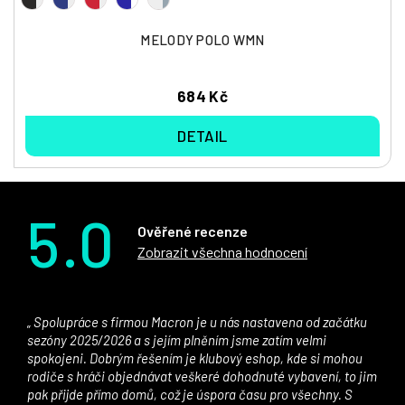
MELODY POLO WMN
684 Kč
DETAIL
5.0
Ověřené recenze
Zobrazit všechna hodnocení
Spolupráce s firmou Macron je u nás nastavena od začátku
sezóny 2025/2026 a s jejím plněním jsme zatím velmi
spokojeni. Dobrým řešením je klubový eshop, kde si mohou
rodiče s hráči objednávat veškeré dohodnuté vybavení, to jim
pak přijde přímo domů, což je úspora času pro všechny. S