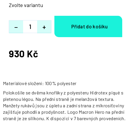
Zvolte variantu
−
+
930 Kč
Měrná
cena:
Materiálové složení: 100% polyester
Polokošile se dvěma knoflíky z polyesteru Hidrotex piqué s
pletenou légou. Na přední straně je melanžová textura.
Manžety rukávů jsou z úpletu a zadní strana z mikrosíťoviny
zajišťuje pohodlí a prodyšnost. Logo Macron Hero na přední
straně je ze silikonu. K dispozici v 7 barevných provedeních.