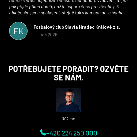
rodiče s hráči objednávat veškeré dohodnuté vybavení, to jim
pak přijde přímo domů, což je úspora času pro všechny. S
oblečením jsme spokojeni, stejně tak s komunikací a snahou
řešit všechny záležitosti velmi rychle a ke spokojenosti obou
stran. Věříme, že v tomto duchu bude spolupráce pokračovat
Fotbalový club Slavia Hradec Králové z.s.
FK
i nadále, nyní už začínáme řešit i první sady dresů ;)
4.3.2026
|
Hodnocení obchodu je 5 z 5 hvězdiček.
Z
POTŘEBUJETE PORADIT? OZVĚTE
á
SE NÁM.
p
a
t
í
Růžena
+420 224 250 000