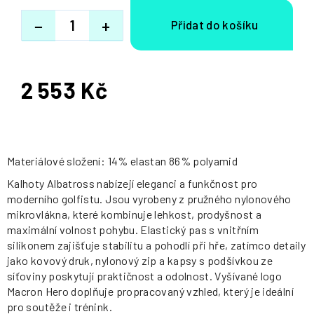
−
+
2 553 Kč
Měrná
cena:
Materiálové složení: 14% elastan 86% polyamid
Kalhoty Albatross nabízejí eleganci a funkčnost pro
moderního golfistu. Jsou vyrobeny z pružného nylonového
mikrovlákna, které kombinuje lehkost, prodyšnost a
maximální volnost pohybu. Elastický pas s vnitřním
silikonem zajišťuje stabilitu a pohodlí při hře, zatímco detaily
jako kovový druk, nylonový zip a kapsy s podšívkou ze
síťoviny poskytují praktičnost a odolnost. Vyšívané logo
Macron Hero doplňuje propracovaný vzhled, který je ideální
pro soutěže i trénink.