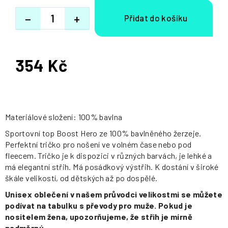
−
+
354 Kč
Měrná
cena:
Materiálové složení: 100% bavlna
Sportovní top Boost Hero ze 100% bavlněného žerzeje.
Perfektní tričko pro nošení ve volném čase nebo pod
fleecem. Tričko je k dispozici v různých barvách, je lehké a
má elegantní střih. Má posádkový výstřih. K dostání v široké
škále velikostí, od dětských až po dospělé.
Unisex oblečení v našem průvodci velikostmi se můžete
podívat na tabulku s převody pro muže. Pokud je
nositelem žena, upozorňujeme, že střih je mírně
nadměrný.