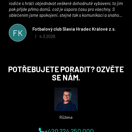
rodiče s hráči objednávat veškeré dohodnuté vybavení, to jim
pak přijde přímo domů, což je úspora času pro všechny. S
oblečením jsme spokojeni, stejně tak s komunikací a snahou
řešit všechny záležitosti velmi rychle a ke spokojenosti obou
stran. Věříme, že v tomto duchu bude spolupráce pokračovat
Fotbalový club Slavia Hradec Králové z.s.
FK
i nadále, nyní už začínáme řešit i první sady dresů ;)
4.3.2026
|
Hodnocení obchodu je 5 z 5 hvězdiček.
Z
POTŘEBUJETE PORADIT? OZVĚTE
á
SE NÁM.
p
a
t
í
Růžena
+420 224 250 000