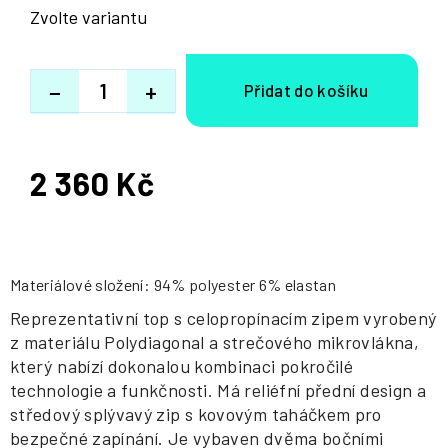
Zvolte variantu
−
+
2 360 Kč
Měrná
cena:
Materiálové složení: 94% polyester 6% elastan
Reprezentativní top s celopropínacím zipem vyrobený
z materiálu Polydiagonal a strečového mikrovlákna,
který nabízí dokonalou kombinaci pokročilé
technologie a funkčnosti. Má reliéfní přední design a
středový splývavý zip s kovovým taháčkem pro
bezpečné zapínání. Je vybaven dvěma bočními