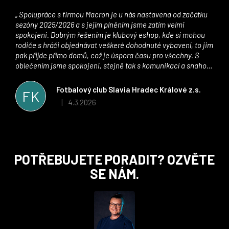
Spolupráce s firmou Macron je u nás nastavena od začátku
sezóny 2025/2026 a s jejím plněním jsme zatím velmi
spokojeni. Dobrým řešením je klubový eshop, kde si mohou
rodiče s hráči objednávat veškeré dohodnuté vybavení, to jim
pak přijde přímo domů, což je úspora času pro všechny. S
oblečením jsme spokojeni, stejně tak s komunikací a snahou
řešit všechny záležitosti velmi rychle a ke spokojenosti obou
stran. Věříme, že v tomto duchu bude spolupráce pokračovat
Fotbalový club Slavia Hradec Králové z.s.
FK
i nadále, nyní už začínáme řešit i první sady dresů ;)
4.3.2026
|
Hodnocení obchodu je 5 z 5 hvězdiček.
Z
POTŘEBUJETE PORADIT? OZVĚTE
á
SE NÁM.
p
a
t
í