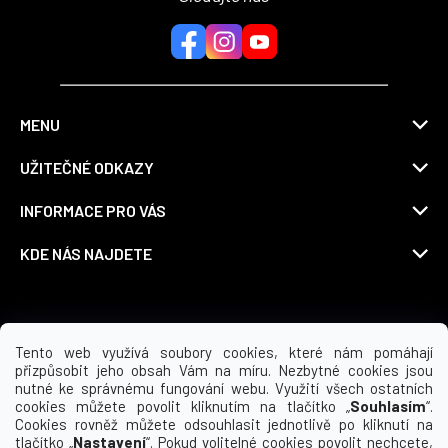
MENU
UŽITEČNÉ ODKAZY
INFORMACE PRO VÁS
KDE NÁS NAJDETE
Možnosti dopravy
Tento web využívá soubory cookies, které nám pomáhají
přizpůsobit jeho obsah Vám na míru. Nezbytné cookies jsou
nutné ke správnému fungování webu. Využití všech ostatních
cookies můžete povolit kliknutím na tlačítko „
Souhlasím
“.
Cookies rovněž můžete odsouhlasit jednotlivě po kliknutí na
tlačítko „
Nastavení
“. Pokud volitelné cookies povolit nechcete,