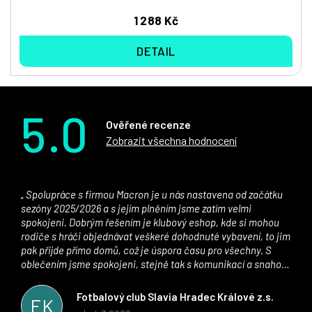
1 288 Kč
DETAIL
5.0
Ověřené recenze
Zobrazit všechna hodnocení
Spolupráce s firmou Macron je u nás nastavena od začátku
sezóny 2025/2026 a s jejím plněním jsme zatím velmi
spokojeni. Dobrým řešením je klubový eshop, kde si mohou
rodiče s hráči objednávat veškeré dohodnuté vybavení, to jim
pak přijde přímo domů, což je úspora času pro všechny. S
oblečením jsme spokojeni, stejně tak s komunikací a snahou
řešit všechny záležitosti velmi rychle a ke spokojenosti obou
stran. Věříme, že v tomto duchu bude spolupráce pokračovat
Fotbalový club Slavia Hradec Králové z.s.
FK
i nadále, nyní už začínáme řešit i první sady dresů ;)