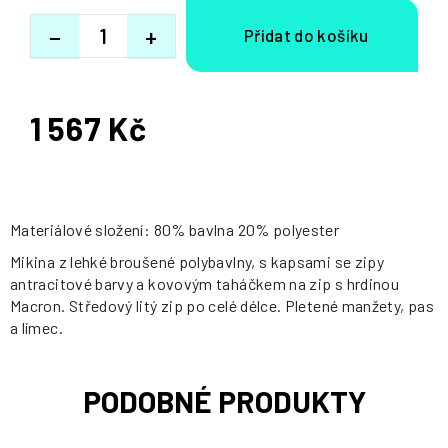
−
+
1 567 Kč
Měrná
cena:
Materiálové složení: 80% bavlna 20% polyester
Mikina z lehké broušené polybavlny, s kapsami se zipy
antracitové barvy a kovovým taháčkem na zip s hrdinou
Macron. Středový litý zip po celé délce. Pletené manžety, pas
a límec.