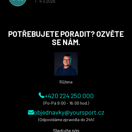
4.3.2026
|
Hodnocení obchodu je 5 z 5 hvězdiček.
Z
POTŘEBUJETE PORADIT? OZVĚTE
á
SE NÁM.
p
a
t
í
Růžena
+420 224 250 000
(Po-Pá 9:00 - 16:00 hod.)
objednavky@yoursport.cz
(Odpovídáme zpravidla do 24h)
Sledujte nás