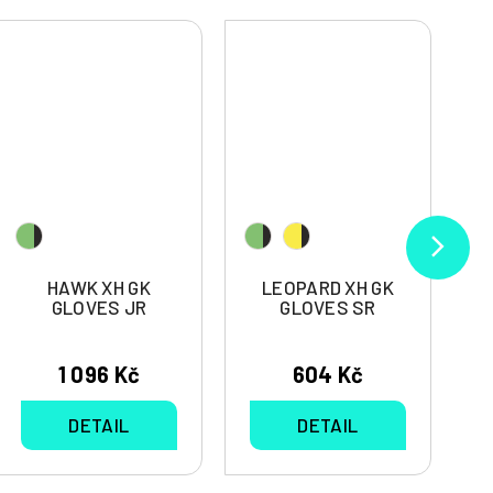
HAWK XH GK
LEOPARD XH GK
GLOVES JR
GLOVES SR
1 096 Kč
604 Kč
DETAIL
DETAIL