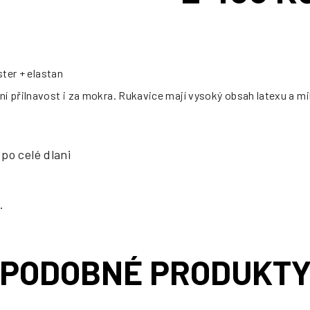
cena:
ster + elastan
ní přilnavost i za mokra. Rukavice mají vysoký obsah latexu a m
 po celé dlani
.