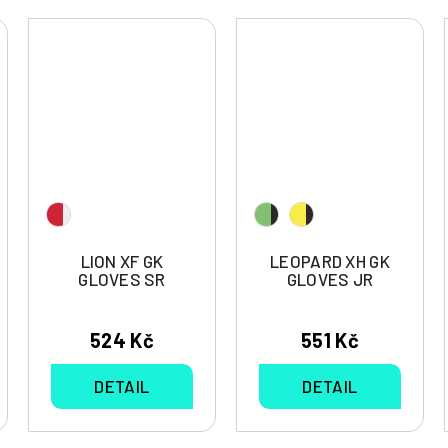
LION XF GK
LEOPARD XH GK
GLOVES SR
GLOVES JR
524 Kč
551 Kč
DETAIL
DETAIL