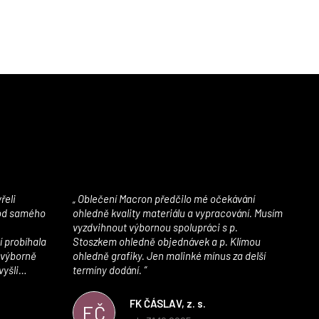
Oblečení Macron předčilo mé očekávání
 od samého
ohledně kvality materiálu a vypracování. Musím
vyzdvihnout výbornou spolupráci s p.
í probíhala
Stoszkem ohledně objednávek a p. Klímou
 výborně
ohledně grafiky. Jen malinké mínus za delší
vyšli
termíny dodání.
iály jsou
í. Velmi
FK ČÁSLAV, z. s.
FČ
ého e-shopu,