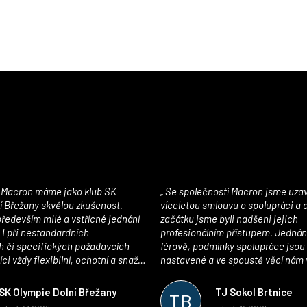
Se společností Macron jsme uzavřeli
í Břežany skvělou zkušenost.
víceletou smlouvu o spolupráci a
edevším milé a vstřícné jednání
začátku jsme byli nadšeni jejich
 I při nestandardních
profesionálním přístupem. Jednán
 či specifických požadavcích
férově, podmínky spolupráce jsou
ci vždy flexibilní, ochotní a snaží
nastavené a ve spoustě věcí nám 
pší řešení. Kvalita zboží je
maximálně vstříc. Oblečení i mater
 plně odpovídá potřebám
velmi kvalitní a příjemné na nošen
SK Olympie Dolní Břežany
TJ Sokol Brtnice
TB
klubu!
oceňujeme také vytvoření klubov