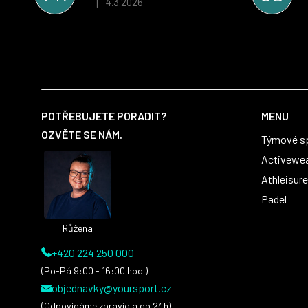
4.3.2026
|
Hodnocení obchodu je 5 z 5 hvězdiček.
velmi rychle a ke spokojenosti obou stran.
Věříme, že v tomto duchu bude spolupráce
pokračovat i nadále, nyní už začínáme řešit i
první sady dresů ;)
Z
á
POTŘEBUJETE PORADIT?
MENU
p
OZVĚTE SE NÁM.
Týmové s
a
t
Activewe
í
Athleisure
Padel
Růžena
+420 224 250 000
(Po-Pá 9:00 - 16:00 hod.)
objednavky@yoursport.cz
(Odpovídáme zpravidla do 24h)