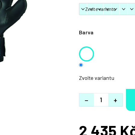
Barva
Zvolte variantu
−
+
2 435 K
Měrná