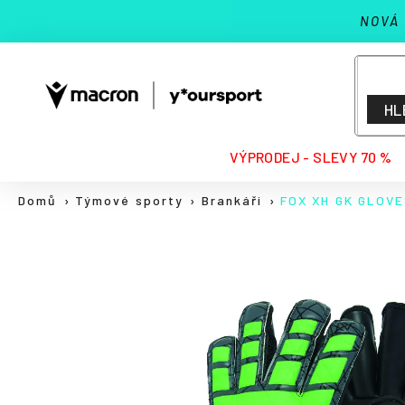
K
Přejít
NOVÁ
na
o
Zpět
Zpět
obsah
š
do
do
í
k
obchodu
obchodu
HL
HLEDAT
VÝPRODEJ - SLEVY 70 %
Domů
Týmové sporty
Brankáři
FOX XH GK GLOVE