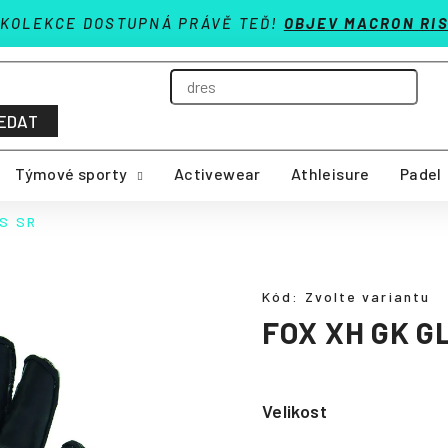
 KOLEKCE DOSTUPNÁ PRÁVĚ TEĎ!
OBJEV MACRON RIS
EDAT
Týmové sporty
Activewear
Athleisure
Padel
S SR
Kód:
Zvolte variantu
FOX XH GK G
Velikost