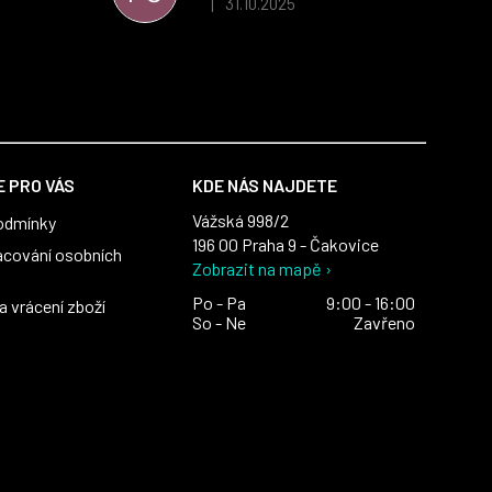
31.10.2025
|
 5 z 5 hvězdiček.
Hodnocení obchodu je 5 z 5 hvězdiček.
výrazně nám
 Macronem
 PRO VÁS
KDE NÁS NAJDETE
Vážská 998/2
odmínky
196 00 Praha 9 - Čakovice
acování osobních
Zobrazit na mapě ›
Po - Pa
9:00 - 16:00
 vrácení zboží
So - Ne
Zavřeno