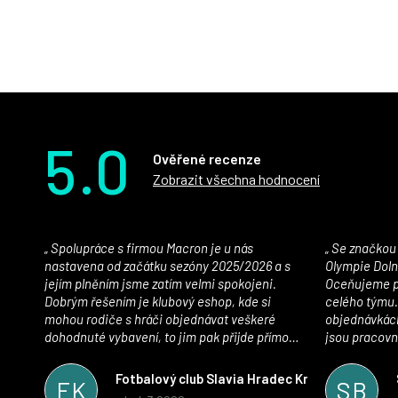
5.0
Ověřené recenze
Zobrazit všechna hodnocení
Spolupráce s firmou Macron je u nás
Se značkou Macron máme jako klub SK
nastavena od začátku sezóny 2025/2026 a s
Olympie Doln
jejím plněním jsme zatím velmi spokojeni.
Oceňujeme př
Dobrým řešením je klubový eshop, kde si
celého týmu.
mohou rodiče s hráči objednávat veškeré
objednávkách
dohodnuté vybavení, to jim pak přijde přímo
jsou pracovní
domů, což je úspora času pro všechny. S
se najít nejle
oblečením jsme spokojeni, stejně tak s
vynikající a
Fotbalový club Slavia Hradec Králové z.s.
FK
SB
komunikací a snahou řešit všechny záležitosti
sportovního 