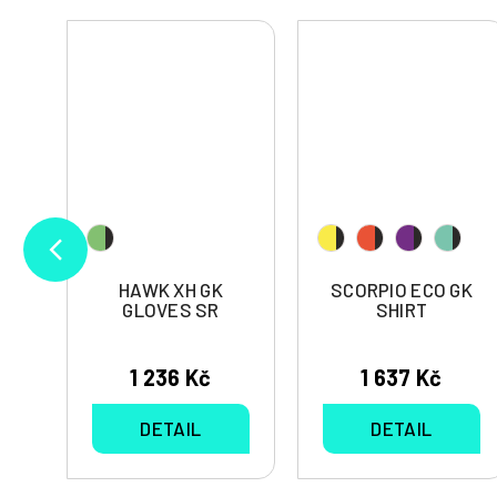
HAWK XH GK
SCORPIO ECO GK
GLOVES SR
SHIRT
1 236 Kč
1 637 Kč
DETAIL
DETAIL