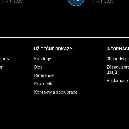
4.11.2025
4.11.2025
|
|
Hodnocení obchodu je 5 z 5 hvězdiček.
Hodnocení obchodu je
který je perfektně zpracovaný a 
usnadnil fungování. Spolupráci s
můžeme jen doporučit!
UŽITEČNÉ ODKAZY
INFORMACE
porty
Katalogy
Obchodní p
ar
Blog
Zásady zpr
údajů
Reference
Reklamace a
Pro média
Kontakty a spolupráce