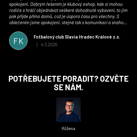
spokojeni. Dobrým řešením je klubový eshop, kde si mohou
rodiče s hráči objednávat veškeré dohodnuté vybavení, to jim
pak přijde přímo domů, což je úspora času pro všechny. S
oblečením jsme spokojeni, stejně tak s komunikací a snahou
řešit všechny záležitosti velmi rychle a ke spokojenosti obou
stran. Věříme, že v tomto duchu bude spolupráce pokračovat
Fotbalový club Slavia Hradec Králové z.s.
FK
i nadále, nyní už začínáme řešit i první sady dresů ;)
4.3.2026
|
Hodnocení obchodu je 5 z 5 hvězdiček.
Z
POTŘEBUJETE PORADIT? OZVĚTE
á
SE NÁM.
p
a
t
í
Růžena