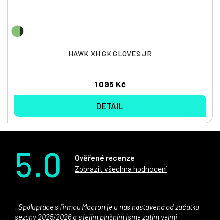
HAWK XH GK GLOVES JR
1 096 Kč
DETAIL
5.0
Ověřené recenze
Zobrazit všechna hodnocení
Spolupráce s firmou Macron je u nás nastavena od začátku
sezóny 2025/2026 a s jejím plněním jsme zatím velmi