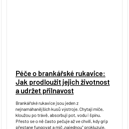
Péče o brankářské rukavice:
Jak prodloužit jejich životnost
a udržet přilnavost
Brankářské rukavice jsou jeden z
nejnamáhanějších kusů výstroje. Chytají míče,
kloužou po trávě, absorbují pot, vodu i špínu.
Přesto se o ně často pečuje až ve chvíli, kdy grip
přestane fungovat a míč „najednou“ prokluzuje.