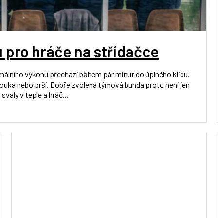
 pro hráče na střídačce
imálního výkonu přechází během pár minut do úplného klidu.
fouká nebo prší. Dobře zvolená týmová bunda proto není jen
valy v teple a hráč...