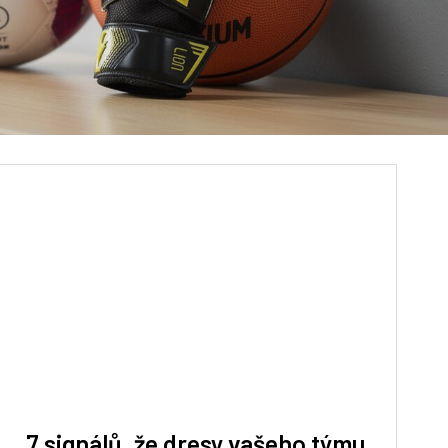
7 signálů, že dresy vašeho týmu