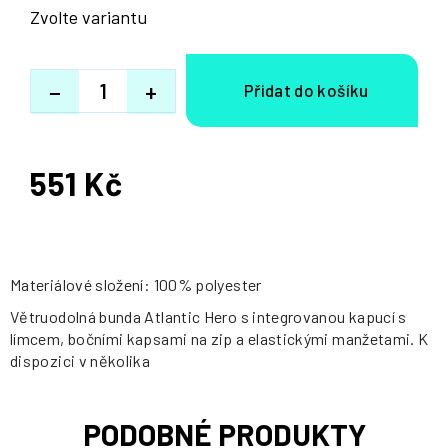
Zvolte variantu
−
+
551 Kč
Měrná
cena:
Materiálové složení: 100% polyester
Větruodolná bunda Atlantic Hero s integrovanou kapucí s
límcem, bočními kapsami na zip a elastickými manžetami. K
dispozici v několika