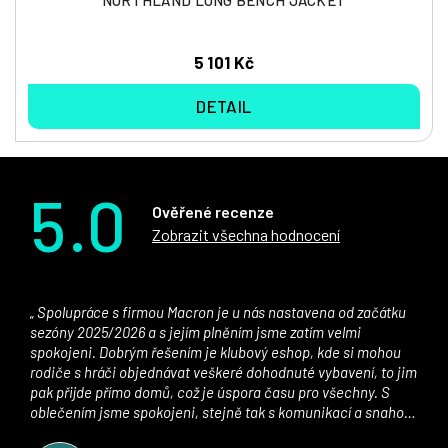
5 101 Kč
DETAIL
5.0
Ověřené recenze
Zobrazit všechna hodnocení
Spolupráce s firmou Macron je u nás nastavena od začátku
sezóny 2025/2026 a s jejím plněním jsme zatím velmi
spokojeni. Dobrým řešením je klubový eshop, kde si mohou
rodiče s hráči objednávat veškeré dohodnuté vybavení, to jim
pak přijde přímo domů, což je úspora času pro všechny. S
oblečením jsme spokojeni, stejně tak s komunikací a snahou
řešit všechny záležitosti velmi rychle a ke spokojenosti obou