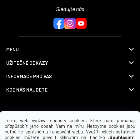
Sledujte nás
MENU
UŽITEČNÉ ODKAZY
INFORMACE PRO VÁS
KDE NÁS NAJDETE
Možnosti dopravy
Tento web využívá soubory cookies, které nám pomáhají
přizpůsobit jeho obsah Vám na míru. Nezbytné cookies jsou
nutné ke správnému fungování webu. Využití všech ostatních
cookies můžete povolit kliknutím na tlačítko „
Souhlasím
“.