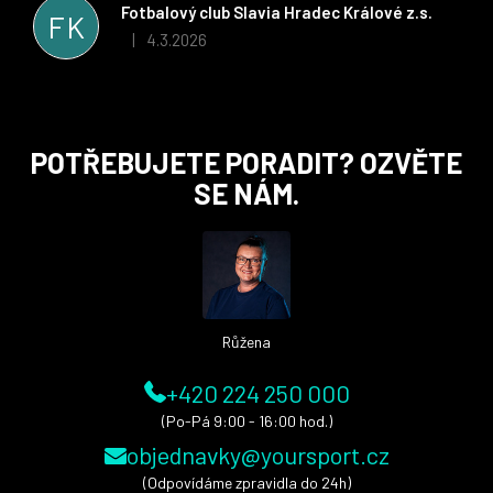
stran. Věříme, že v tomto duchu bude spolupráce pokračovat
Fotbalový club Slavia Hradec Králové z.s.
FK
i nadále, nyní už začínáme řešit i první sady dresů ;)
4.3.2026
|
Hodnocení obchodu je 5 z 5 hvězdiček.
Z
POTŘEBUJETE PORADIT? OZVĚTE
á
SE NÁM.
p
a
t
í
Růžena
+420 224 250 000
(Po-Pá 9:00 - 16:00 hod.)
objednavky@yoursport.cz
(Odpovídáme zpravidla do 24h)