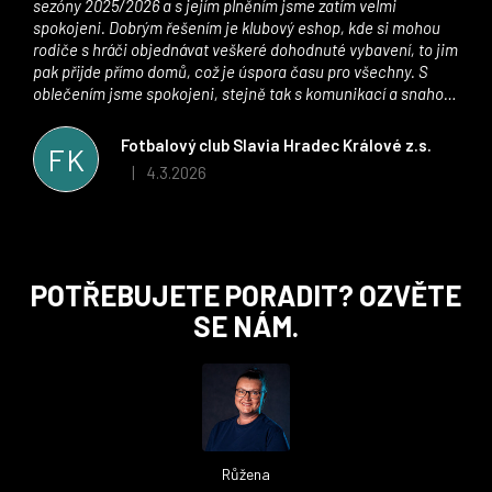
sezóny 2025/2026 a s jejím plněním jsme zatím velmi
spokojeni. Dobrým řešením je klubový eshop, kde si mohou
rodiče s hráči objednávat veškeré dohodnuté vybavení, to jim
pak přijde přímo domů, což je úspora času pro všechny. S
oblečením jsme spokojeni, stejně tak s komunikací a snahou
řešit všechny záležitosti velmi rychle a ke spokojenosti obou
stran. Věříme, že v tomto duchu bude spolupráce pokračovat
Fotbalový club Slavia Hradec Králové z.s.
FK
i nadále, nyní už začínáme řešit i první sady dresů ;)
4.3.2026
|
Hodnocení obchodu je 5 z 5 hvězdiček.
Z
POTŘEBUJETE PORADIT? OZVĚTE
á
SE NÁM.
p
a
t
í
Růžena