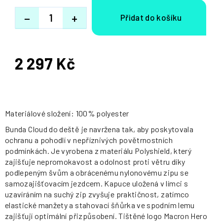
−
+
2 297 Kč
Měrná
cena:
Materiálové složení: 100% polyester
Bunda Cloud do deště je navržena tak, aby poskytovala
ochranu a pohodlí v nepříznivých povětrnostních
podmínkách. Je vyrobena z materiálu Polyshield, který
zajišťuje nepromokavost a odolnost proti větru díky
podlepeným švům a obrácenému nylonovému zipu se
samozajišťovacím jezdcem. Kapuce uložená v límci s
uzavíráním na suchý zip zvyšuje praktičnost, zatímco
elastické manžety a stahovací šňůrka ve spodním lemu
zajišťují optimální přizpůsobení. Tištěné logo Macron Hero