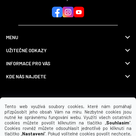
MENU
UŽITEČNÉ ODKAZY
INFORMACE PRO VÁS
KDE NÁS NAJDETE
Možnosti dopravy
Tento web využívá soubory cookies, které nám pomáhají
přizpůsobit jeho obsah Vám na míru. Nezbytné cookies jsou
nutné ke správnému fungování webu. Využití všech ostatních
cookies můžete povolit kliknutím na tlačítko „
Souhlasím
“.
Cookies rovněž můžete odsouhlasit jednotlivě po kliknutí na
tlačítko „
Nastavení
“. Pokud volitelné cookies povolit nechcete,