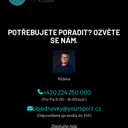
4.3.2026
|
Hodnocení obchodu je 5 z 5 hvězdiček.
Z
POTŘEBUJETE PORADIT? OZVĚTE
á
SE NÁM.
p
a
t
í
Růžena
+420 224 250 000
(Po-Pá 9:00 - 16:00 hod.)
objednavky@yoursport.cz
(Odpovídáme zpravidla do 24h)
Sledujte nás