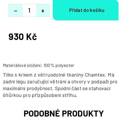
−
+
930 Kč
Měrná
cena:
Materiálové složení: 100% polyester
Tílko s krkem z větruodolné tkaniny Chamtex. Má
zadní légu zaručující větrání a otvory v podpaží pro
maximální prodyšnost. Spodní část se stahovací
šňůrkou pro přizpůsobení střihu.