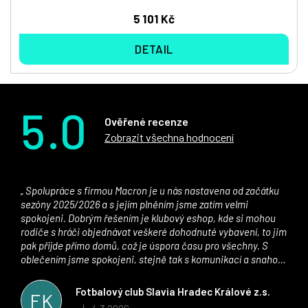
5 101 Kč
DETAIL
5.0
Ověřené recenze
Zobrazit všechna hodnocení
Spolupráce s firmou Macron je u nás nastavena od začátku
sezóny 2025/2026 a s jejím plněním jsme zatím velmi
spokojeni. Dobrým řešením je klubový eshop, kde si mohou
rodiče s hráči objednávat veškeré dohodnuté vybavení, to jim
pak přijde přímo domů, což je úspora času pro všechny. S
oblečením jsme spokojeni, stejně tak s komunikací a snahou
řešit všechny záležitosti velmi rychle a ke spokojenosti obou
stran. Věříme, že v tomto duchu bude spolupráce pokračovat
Fotbalový club Slavia Hradec Králové z.s.
FK
i nadále, nyní už začínáme řešit i první sady dresů ;)