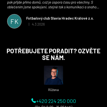
pak přijde přímo domů, což je úspora času pro všechny. S
oblečením jsme spokojeni, stejně tak s komunikací a snahou
řešit všechny záležitosti velmi rychle a ke spokojenosti obou
stran. Věříme, že v tomto duchu bude spolupráce pokračovat
Fotbalový club Slavia Hradec Králové z.s.
FK
i nadále, nyní už začínáme řešit i první sady dresů ;)
4.3.2026
|
Hodnocení obchodu je 5 z 5 hvězdiček.
Z
POTŘEBUJETE PORADIT? OZVĚTE
á
SE NÁM.
p
a
t
í
Růžena
+420 224 250 000
(Po-Pá 9:00 - 16:00 hod.)