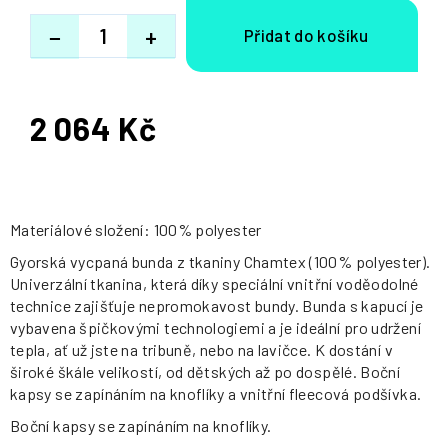
−
+
2 064 Kč
Měrná
cena:
Materiálové složení: 100% polyester
Gyorská vycpaná bunda z tkaniny Chamtex (100% polyester).
Univerzální tkanina, která díky speciální vnitřní voděodolné
technice zajišťuje nepromokavost bundy. Bunda s kapucí je
vybavena špičkovými technologiemi a je ideální pro udržení
tepla, ať už jste na tribuně, nebo na lavičce. K dostání v
široké škále velikostí, od dětských až po dospělé. Boční
kapsy se zapínáním na knoflíky a vnitřní fleecová podšívka.
Boční kapsy se zapínáním na knoflíky.