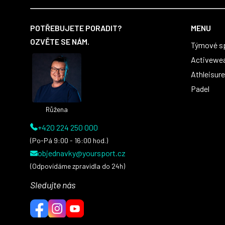
Z
á
POTŘEBUJETE PORADIT?
MENU
p
OZVĚTE SE NÁM.
Týmové s
a
t
Activewe
í
Athleisure
Padel
Růžena
+420 224 250 000
(Po-Pá 9:00 - 16:00 hod.)
objednavky@yoursport.cz
(Odpovídáme zpravidla do 24h)
Sledujte nás