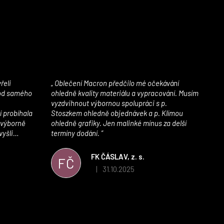
Oblečení Macron předčilo mé očekávání
 od samého
ohledně kvality materiálu a vypracování. Musím
vyzdvihnout výbornou spolupráci s p.
í probíhala
Stoszkem ohledně objednávek a p. Klímou
 výborně
ohledně grafiky. Jen malinké mínus za delší
vyšli
termíny dodání.
iály jsou
í. Velmi
FK ČÁSLAV, z. s.
FČ
ého e-shopu,
31.10.2025
|
 5 z 5 hvězdiček.
Hodnocení obchodu je 5 z 5 hvězdiček.
výrazně nám
 Macronem