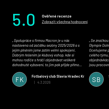
5.0
Ověřené recenze
Zobrazit všechna hodnocení
Spolupráce s firmou Macron je u nás
Se značkou Macron máme jako klub SK
nastavena od začátku sezóny 2025/2026 a s
Olympie Doln
jejím plněním jsme zatím velmi spokojeni.
Oceňujeme př
Dobrým řešením je klubový eshop, kde si
celého týmu.
mohou rodiče s hráči objednávat veškeré
objednávkách
dohodnuté vybavení, to jim pak přijde přímo
jsou pracovní
domů, což je úspora času pro všechny. S
se najít nejle
oblečením jsme spokojeni, stejně tak s
vynikající a
Fotbalový club Slavia Hradec Králové z.s.
FK
SB
komunikací a snahou řešit všechny záležitosti
sportovního 
4.3.2026
|
Hodnocení obchodu je 5 z 5 hvězdiček.
velmi rychle a ke spokojenosti obou stran.
Věříme, že v tomto duchu bude spolupráce
pokračovat i nadále, nyní už začínáme řešit i
první sady dresů ;)