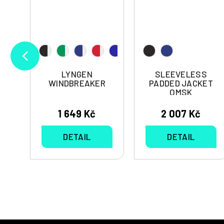
LYNGEN
SLEEVELESS
R
WINDBREAKER
PADDED JACKET
OMSK
1 649 Kč
2 007 Kč
DETAIL
DETAIL