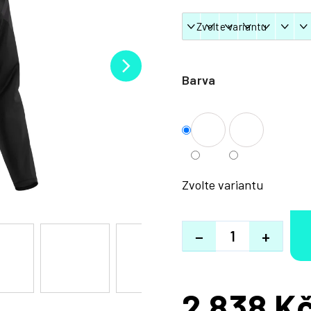
Barva
Zvolte variantu
−
+
2 838 K