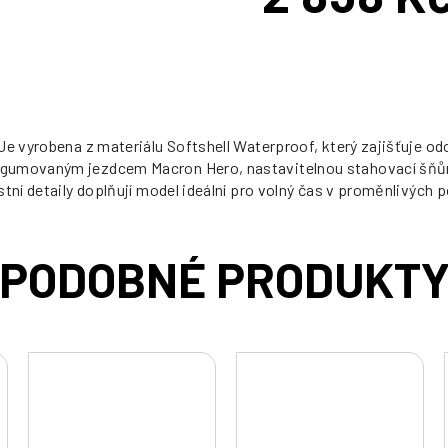
Měrná
cena:
Je vyrobena z materiálu Softshell Waterproof, který zajišťuje o
ogumovaným jezdcem Macron Hero, nastavitelnou stahovací šňůr
stní detaily doplňují model ideální pro volný čas v proměnlivýc