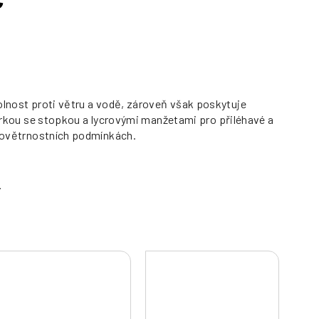
dolnost proti větru a vodě, zároveň však poskytuje
kou se stopkou a lycrovými manžetami pro přiléhavé a
h povětrnostních podmínkách.