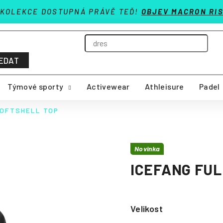
 KOLEKCE DOSTUPNÁ PRÁVĚ TEĎ!
OBJEV MACRON RIS
EDAT
Týmové sporty
Activewear
Athleisure
Padel
SOFTSHELL TOP
Novinka
ICEFANG FUL
Velikost