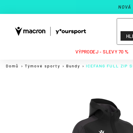
K
Přejít
NOVÁ
na
o
Zpět
Zpět
obsah
š
do
do
í
k
obchodu
obchodu
HL
HLEDAT
VÝPRODEJ - SLEVY 70 %
Domů
Týmové sporty
Bundy
ICEFANG FULL ZIP 