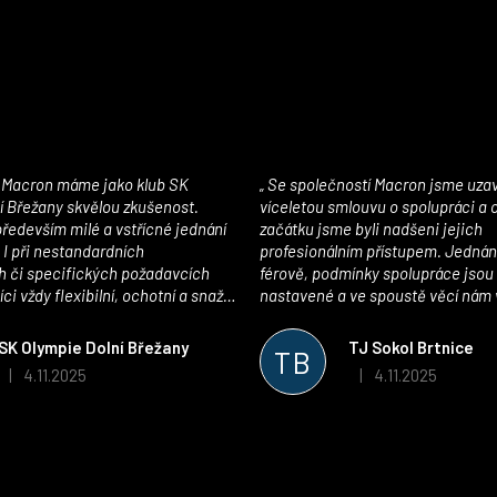
Se společností Macron jsme uzavřeli
í Břežany skvělou zkušenost.
víceletou smlouvu o spolupráci a
edevším milé a vstřícné jednání
začátku jsme byli nadšeni jejich
 I při nestandardních
profesionálním přístupem. Jednán
 či specifických požadavcích
férově, podmínky spolupráce jsou
ci vždy flexibilní, ochotní a snaží
nastavené a ve spoustě věcí nám 
pší řešení. Kvalita zboží je
maximálně vstříc. Oblečení i mater
 plně odpovídá potřebám
velmi kvalitní a příjemné na nošen
SK Olympie Dolní Břežany
TJ Sokol Brtnice
TB
klubu!
oceňujeme také vytvoření klubov
4.11.2025
4.11.2025
|
|
Hodnocení obchodu je 5 z 5 hvězdiček.
Hodnocení obchodu je
který je perfektně zpracovaný a 
usnadnil fungování. Spolupráci s
můžeme jen doporučit!