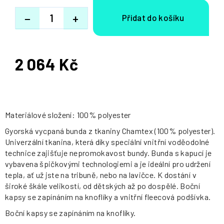
−
+
2 064 Kč
Měrná
cena:
Materiálové složení: 100% polyester
Gyorská vycpaná bunda z tkaniny Chamtex (100% polyester).
Univerzální tkanina, která díky speciální vnitřní voděodolné
technice zajišťuje nepromokavost bundy. Bunda s kapucí je
vybavena špičkovými technologiemi a je ideální pro udržení
tepla, ať už jste na tribuně, nebo na lavičce. K dostání v
široké škále velikostí, od dětských až po dospělé. Boční
kapsy se zapínáním na knoflíky a vnitřní fleecová podšívka.
Boční kapsy se zapínáním na knoflíky.