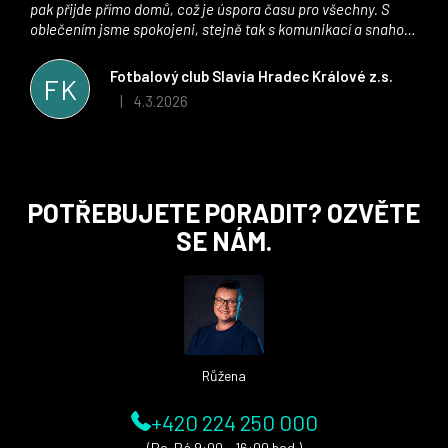
pak přijde přímo domů, což je úspora času pro všechny. S
oblečením jsme spokojeni, stejně tak s komunikací a snahou
řešit všechny záležitosti velmi rychle a ke spokojenosti obou
stran. Věříme, že v tomto duchu bude spolupráce pokračovat
Fotbalový club Slavia Hradec Králové z.s.
FK
i nadále, nyní už začínáme řešit i první sady dresů ;)
4.3.2026
|
Hodnocení obchodu je 5 z 5 hvězdiček.
Z
POTŘEBUJETE PORADIT? OZVĚTE
á
SE NÁM.
p
a
t
í
Růžena
+420 224 250 000
(Po-Pá 9:00 - 16:00 hod.)