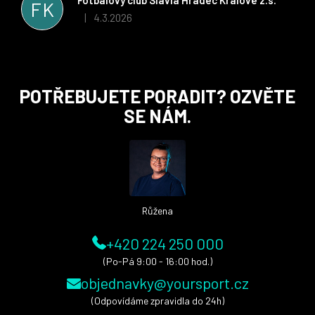
FK
i nadále, nyní už začínáme řešit i první sady dresů ;)
4.3.2026
|
Hodnocení obchodu je 5 z 5 hvězdiček.
Z
POTŘEBUJETE PORADIT? OZVĚTE
á
SE NÁM.
p
a
t
í
Růžena
+420 224 250 000
(Po-Pá 9:00 - 16:00 hod.)
objednavky@yoursport.cz
(Odpovídáme zpravidla do 24h)