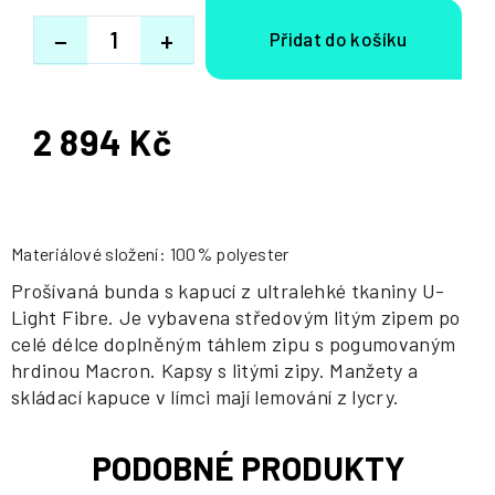
−
+
2 894 Kč
Měrná
cena:
Materiálové složení: 100% polyester
Prošívaná bunda s kapucí z ultralehké tkaniny U-
Light Fibre. Je vybavena středovým litým zipem po
celé délce doplněným táhlem zipu s pogumovaným
hrdinou Macron. Kapsy s litými zipy. Manžety a
skládací kapuce v límci mají lemování z lycry.