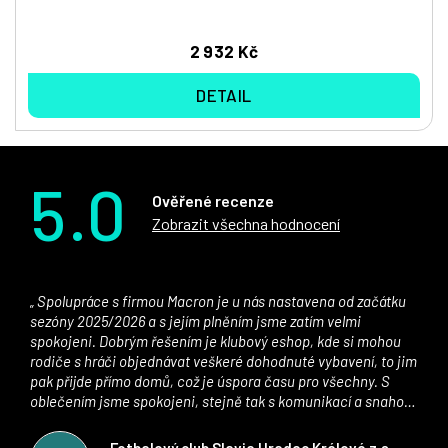
2 932 Kč
DETAIL
5.0
Ověřené recenze
Zobrazit všechna hodnocení
Spolupráce s firmou Macron je u nás nastavena od začátku
sezóny 2025/2026 a s jejím plněním jsme zatím velmi
spokojeni. Dobrým řešením je klubový eshop, kde si mohou
rodiče s hráči objednávat veškeré dohodnuté vybavení, to jim
pak přijde přímo domů, což je úspora času pro všechny. S
oblečením jsme spokojeni, stejně tak s komunikací a snahou
řešit všechny záležitosti velmi rychle a ke spokojenosti obou
stran. Věříme, že v tomto duchu bude spolupráce pokračovat
Fotbalový club Slavia Hradec Králové z.s.