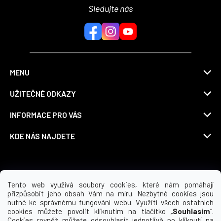
Sledujte nás
MENU
UŽITEČNÉ ODKAZY
INFORMACE PRO VÁS
KDE NÁS NAJDETE
Možnosti dopravy
Tento web využívá soubory cookies, které nám pomáhají
přizpůsobit jeho obsah Vám na míru. Nezbytné cookies jsou
nutné ke správnému fungování webu. Využití všech ostatních
cookies můžete povolit kliknutím na tlačítko „
Souhlasím
“.
Cookies rovněž můžete odsouhlasit jednotlivě po kliknutí na