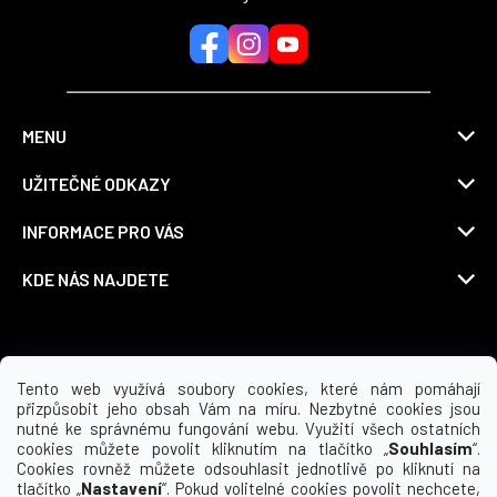
MENU
UŽITEČNÉ ODKAZY
INFORMACE PRO VÁS
KDE NÁS NAJDETE
Možnosti dopravy
Tento web využívá soubory cookies, které nám pomáhají
přizpůsobit jeho obsah Vám na míru. Nezbytné cookies jsou
nutné ke správnému fungování webu. Využití všech ostatních
cookies můžete povolit kliknutím na tlačítko „
Souhlasím
“.
Cookies rovněž můžete odsouhlasit jednotlivě po kliknutí na
tlačítko „
Nastavení
“. Pokud volitelné cookies povolit nechcete,