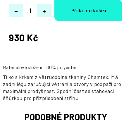
−
+
930 Kč
Měrná
cena:
Materiálové složení: 100% polyester
Tílko s krkem z větruodolné tkaniny Chamtex. Má
zadní légu zaručující větrání a otvory v podpaží pro
maximální prodyšnost. Spodní část se stahovací
šňůrkou pro přizpůsobení střihu.