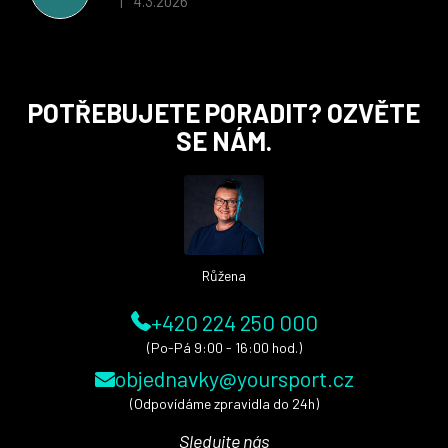
4.3.2026
|
Hodnocení obchodu je 5 z 5 hvězdiček.
Z
POTŘEBUJETE PORADIT? OZVĚTE
á
SE NÁM.
p
a
t
í
Růžena
+420 224 250 000
(Po-Pá 9:00 - 16:00 hod.)
objednavky@yoursport.cz
(Odpovídáme zpravidla do 24h)
Sledujte nás