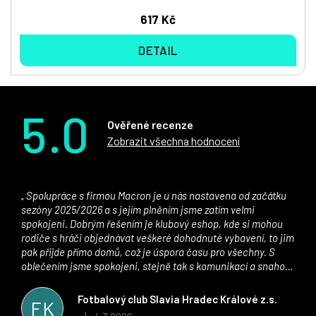
617 Kč
DETAIL
5.0
Ověřené recenze
Zobrazit všechna hodnocení
Spolupráce s firmou Macron je u nás nastavena od začátku
sezóny 2025/2026 a s jejím plněním jsme zatím velmi
spokojeni. Dobrým řešením je klubový eshop, kde si mohou
rodiče s hráči objednávat veškeré dohodnuté vybavení, to jim
pak přijde přímo domů, což je úspora času pro všechny. S
oblečením jsme spokojeni, stejně tak s komunikací a snahou
řešit všechny záležitosti velmi rychle a ke spokojenosti obou
stran. Věříme, že v tomto duchu bude spolupráce pokračovat
Fotbalový club Slavia Hradec Králové z.s.
FK
i nadále, nyní už začínáme řešit i první sady dresů ;)