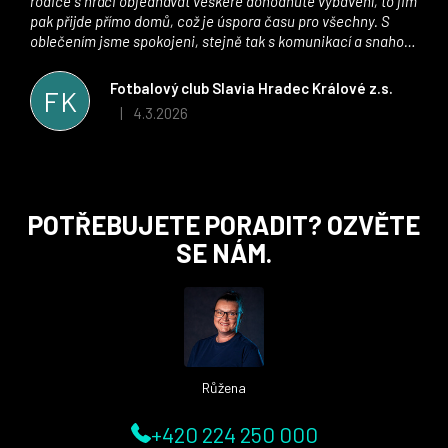
rodiče s hráči objednávat veškeré dohodnuté vybavení, to jim
pak přijde přímo domů, což je úspora času pro všechny. S
oblečením jsme spokojeni, stejně tak s komunikací a snahou
řešit všechny záležitosti velmi rychle a ke spokojenosti obou
stran. Věříme, že v tomto duchu bude spolupráce pokračovat
Fotbalový club Slavia Hradec Králové z.s.
FK
i nadále, nyní už začínáme řešit i první sady dresů ;)
4.3.2026
|
Hodnocení obchodu je 5 z 5 hvězdiček.
Z
POTŘEBUJETE PORADIT? OZVĚTE
á
SE NÁM.
p
a
t
í
Růžena
+420 224 250 000