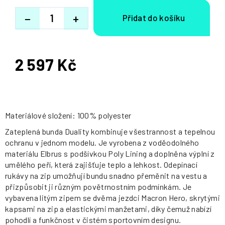
−
+
2 597 Kč
Měrná
cena:
Materiálové složení: 100% polyester
Zateplená bunda Duality kombinuje všestrannost a tepelnou
ochranu v jednom modelu. Je vyrobena z voděodolného
materiálu Elbrus s podšívkou Poly Lining a doplněna výplní z
umělého peří, která zajišťuje teplo a lehkost. Odepínací
rukávy na zip umožňují bundu snadno přeměnit na vestu a
přizpůsobit ji různým povětrnostním podmínkám. Je
vybavena litým zipem se dvěma jezdci Macron Hero, skrytými
kapsami na zip a elastickými manžetami, díky čemuž nabízí
pohodlí a funkčnost v čistém sportovním designu.