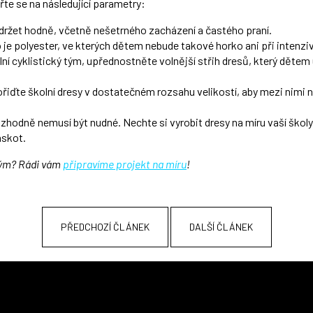
te se na následující parametry:
držet hodně, včetně nešetrného zacházení a častého praní.
o je polyester, ve kterých dětem nebude takové horko ani při intenz
í cyklistický tým, upřednostněte volnější střih dresů, který dětem 
ořiďte školní dresy v dostatečném rozsahu velikostí, aby mezi nimi 
ozhodně nemusí být nudné. Nechte si vyrobit dresy na míru vaší školy
askot.
 tým? Rádi vám
připravíme projekt na míru
!
PŘEDCHOZÍ ČLÁNEK
DALŠÍ ČLÁNEK