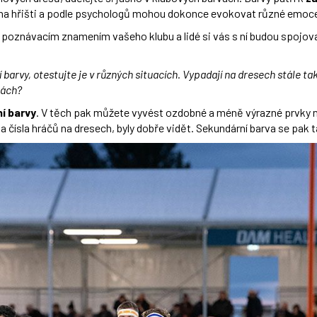
 na hřišti a podle psychologů mohou dokonce evokovat různé emoce
m poznávacím znamením vašeho klubu a lidé si vás s ní budou spojova
 barvy, otestujte je v různých situacích. Vypadají na dresech stále ta
kách?
í barvy
. V těch pak můžete vyvést ozdobné a méně výrazné prvky na 
 a čísla hráčů na dresech, byly dobře vidět. Sekundární barva se pa