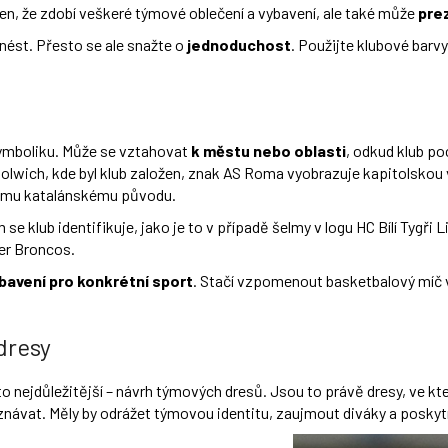
jen, že zdobí veškeré týmové oblečení a vybavení, ale také může
prez
nést. Přesto se ale snažte o
jednoduchost
. Použijte klubové bar
ymboliku. Může se vztahovat
k městu nebo oblasti
, odkud klub po
ch, kde byl klub založen, znak AS Roma vyobrazuje kapitolskou vlč
svému katalánskému původu.
m se klub identifikuje, jako je to v případě šelmy v logu HC Bílí Tyg
er Broncos.
bavení pro konkrétní sport
. Stačí vzpomenout basketbalový míč v
dresy
a to nejdůležitější – návrh týmových dresů. Jsou to právě dresy, ve k
oznávat. Měly by odrážet týmovou identitu, zaujmout diváky a posk