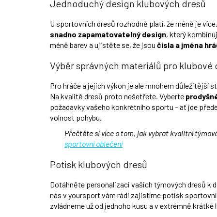
Jednoduchý design klubových dresů
U sportovních dresů rozhodně platí, že méně je více.
snadno zapamatovatelný design
, který kombinuj
méně barev a ujistěte se, že jsou
čísla a jména hr
Výběr správných materiálů pro klubové 
Pro hráče a jejich výkon je ale mnohem důležitější st
Na kvalitě dresů proto nešetřete. Vyberte
prodyšné
požadavky vašeho konkrétního sportu – ať jde před
volnost pohybu.
Přečtěte si více o tom, jak vybrat kvalitní týmo
sportovní oblečení
Potisk klubových dresů
Dotáhněte personalizaci vašich týmových dresů k 
nás v yoursport vám rádi zajistíme potisk sportovníh
zvládneme už od jednoho kusu a v extrémně krátké 