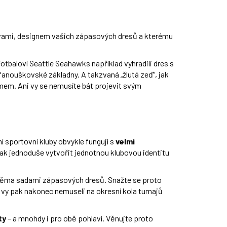
arvami, designem vašich zápasových dresů a kterému
Fotbaloví Seattle Seahawks například vyhradili dres s
fanouškovské základny. A takzvaná „žlutá zeď“, jak
mem. Ani vy se nemusíte bát projevit svým
í sportovní kluby obvykle fungují s
velmi
 Jak jednoduše vytvořit jednotnou klubovou identitu
dvěma sadami zápasových dresů. Snažte se proto
 a vy pak nakonec nemuseli na okresní kola turnajů
ty
– a mnohdy i pro obě pohlaví. Věnujte proto