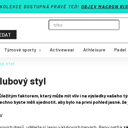
 KOLEKCE DOSTUPNÁ PRÁVĚ TEĎ!
OBJEV MACRON RIS
EDAT
Týmové sporty
Activewear
Athleisure
Padel
vý styl
lubový styl
ůležitým faktorem, který může mít vliv i na výsledky vašeho tý
hno byste měli sjednotit, aby bylo na první pohled jasné, že
v
vých dresů, udělejte si jasno v klubových barvách. Barvy patří k
zá