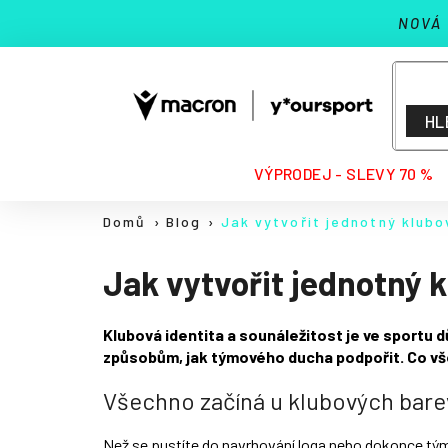
K
Přejít
NOVÁ
na
o
Zpět
Zpět
obsah
š
do
do
í
k
obchodu
obchodu
HL
HLEDAT
VÝPRODEJ - SLEVY 70 %
Domů
Blog
Jak vytvořit jednotný klubo
Jak vytvořit jednotný k
Klubová identita a sounáležitost je ve sportu d
způsobům, jak týmového ducha podpořit. Co všec
Všechno začíná u klubových bare
Než se pustíte do navrhování loga nebo dokonce týmo