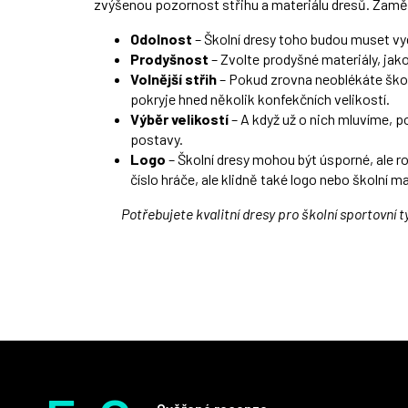
zvýšenou pozornost střihu a materiálu dresů. Zaměř
Odolnost
– Školní dresy toho budou muset vy
Prodyšnost
– Zvolte prodyšné materiály, jak
Volnější střih
– Pokud zrovna neoblékáte školn
pokryje hned několik konfekčních velikostí.
Výběr velikostí
– A když už o nich mluvíme, p
postavy.
Logo
– Školní dresy mohou být úsporné, ale r
číslo hráče, ale klidně také logo nebo školní m
Potřebujete kvalitní dresy pro školní sportovní