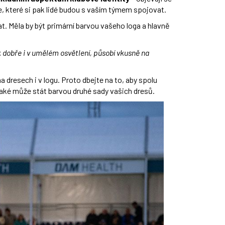
, které si pak lidé budou s vaším týmem spojovat.
t. Měla by být primární barvou vašeho loga a hlavně
k dobře i v umělém osvětlení, působí vkusně na
dresech i v logu. Proto dbejte na to, aby spolu
k také může stát barvou druhé sady vašich dresů.