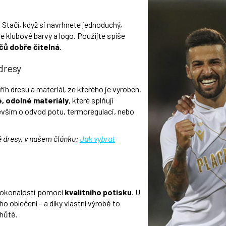
 Stačí, když si navrhnete jednoduchý,
e klubové barvy a logo. Použijte spíše
áčů dobře čitelná
.
dresy
řih dresu a materiál, ze kterého je vyroben.
, odolné materiály
, které splňují
evším o odvod potu, termoregulaci, nebo
vé dresy, v našem článku:
Jak vybrat
dokonalosti pomocí
kvalitního potisku
. U
o oblečení – a díky vlastní výrobě to
lhůtě.