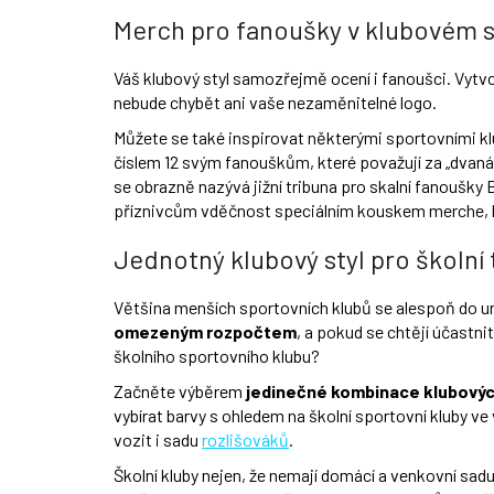
Merch pro fanoušky v klubovém s
Váš klubový styl samozřejmě ocení i fanoušci. Vytv
nebude chybět ani vaše nezaměnitelné logo.
Můžete se také inspirovat některými sportovními klu
číslem 12 svým fanouškům, které považují za „dvanác
se obrazně nazývá jižní tribuna pro skalní fanoušk
příznivcům vděčnost speciálním kouskem merche, k
Jednotný klubový styl pro školní
Většina menších sportovních klubů se alespoň do urči
omezeným rozpočtem
, a pokud se chtějí účastn
školního sportovního klubu?
Začněte výběrem
jedinečné kombinace klubovýc
vybírat barvy s ohledem na školní sportovní kluby ve
vozit i sadu
rozlišováků
.
Školní kluby nejen, že nemají domácí a venkovní sadu