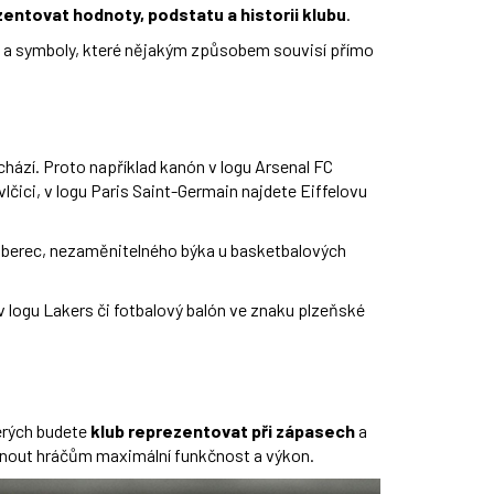
entovat hodnoty, podstatu a historii klubu
.
vy a symboly, které nějakým způsobem souvisí přímo
chází. Proto například kanón v logu Arsenal FC
ici, v logu Paris Saint-Germain najdete Eiffelovu
ři Liberec, nezaměnitelného býka u basketbalových
 logu Lakers či fotbalový balón ve znaku plzeňské
terých budete
klub reprezentovat při zápasech
a
ytnout hráčům maximální funkčnost a výkon.