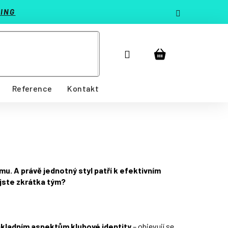
ING
Přihlášení
Nákupní
košík
Reference
Kontakt
mu. A právě jednotný styl patří k efektivním
 jste zkrátka tým?
kladním aspektům klubové identity
– objevují se