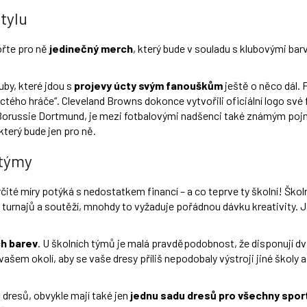
tylu
ořte pro ně
jedinečný merch
, který bude v souladu s klubovými b
by, které jdou s
projevy úcty svým fanouškům
ještě o něco dál. 
tého hráče“. Cleveland Browns dokonce vytvořili oficiální logo své 
y Borussie Dortmund, je mezi fotbalovými nadšenci také známým poj
terý bude jen pro ně.
 týmy
té míry potýká s nedostatkem financí – a co teprve ty školní! Školn
it turnajů a soutěží, mnohdy to vyžaduje pořádnou dávku kreativity.
h barev
. U školních týmů je malá pravděpodobnost, že disponují 
 vašem okolí, aby se vaše dresy příliš nepodobaly výstroji jiné školy
 dresů, obvykle mají také jen
jednu sadu dresů pro všechny spor