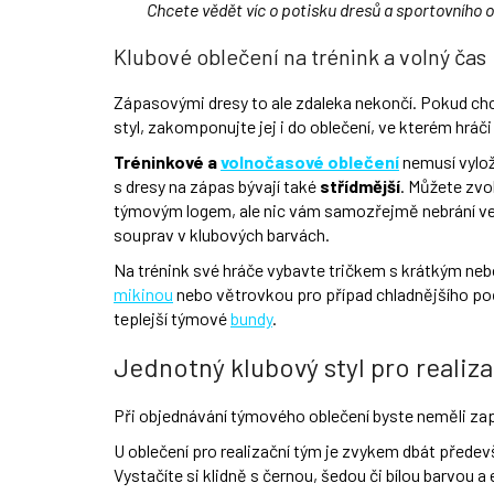
Chcete vědět víc o potisku dresů a sportovního 
Klubové oblečení na trénink a volný čas
Zápasovými dresy to ale zdaleka nekončí. Pokud ch
styl, zakomponujte jej i do oblečení, ve kterém hráči 
Tréninkové a
volnočasové oblečení
nemusí vylož
s dresy na zápas bývají také
střídmější
. Můžete zvo
týmovým logem, ale nic vám samozřejmě nebrání ve
souprav v klubových barvách.
Na trénink své hráče vybavte tričkem s krátkým neb
mikinou
nebo větrovkou pro případ chladnějšího poč
teplejší týmové
bundy
.
Jednotný klubový styl pro realiz
Při objednávání týmového oblečení byste neměli zapom
U oblečení pro realizační tým je zvykem dbát přede
Vystačíte si klidně s černou, šedou či bílou barvou