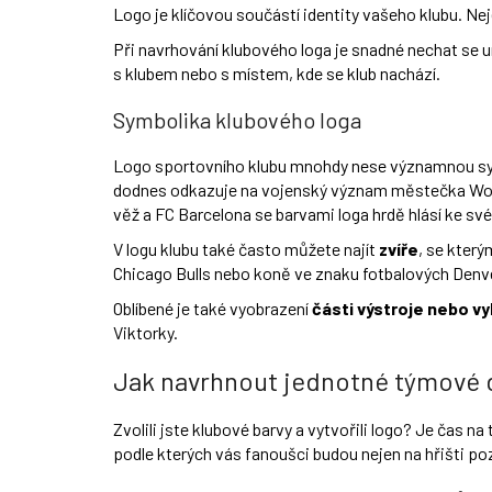
Logo je klíčovou součástí identity vašeho klubu. Ne
Při navrhování klubového loga je snadné nechat se u
s klubem nebo s místem, kde se klub nachází.
Symbolika klubového loga
Logo sportovního klubu mnohdy nese významnou s
dodnes odkazuje na vojenský význam městečka Woolwi
věž a FC Barcelona se barvami loga hrdě hlásí ke 
V logu klubu také často můžete najít
zvíře
, se který
Chicago Bulls nebo koně ve znaku fotbalových Denv
Oblíbené je také vyobrazení
části výstroje nebo vy
Viktorky.
Jak navrhnout jednotné týmové 
Zvolili jste klubové barvy a vytvořili logo? Je čas n
podle kterých vás fanoušci budou nejen na hřišti p