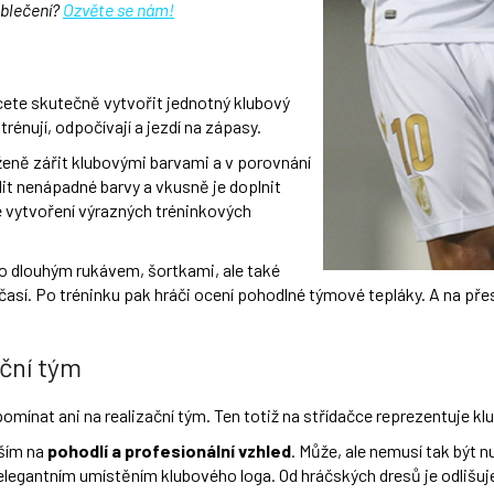
oblečení?
Ozvěte se nám!
cete skutečně vytvořit jednotný klubový
trénují, odpočívají a jezdí na zápasy.
eně zářit klubovými barvami a v porovnání
lit nenápadné barvy a vkusně je doplnit
 vytvoření výrazných tréninkových
o dlouhým rukávem, šortkami, ale také
así. Po tréninku pak hráči ocení pohodlné týmové tepláky. A na př
ační tým
ínat ani na realizační tým. Ten totiž na střídačce reprezentuje klub
vším na
pohodlí a profesionální vzhled
. Může, ale nemusí tak být 
 a elegantním umístěním klubového loga. Od hráčských dresů je odlišu