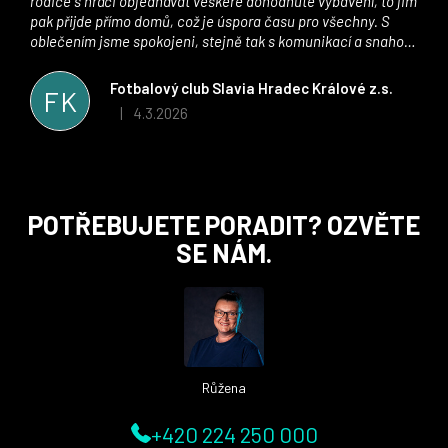
rodiče s hráči objednávat veškeré dohodnuté vybavení, to jim
pak přijde přímo domů, což je úspora času pro všechny. S
oblečením jsme spokojeni, stejně tak s komunikací a snahou
řešit všechny záležitosti velmi rychle a ke spokojenosti obou
stran. Věříme, že v tomto duchu bude spolupráce pokračovat
Fotbalový club Slavia Hradec Králové z.s.
FK
i nadále, nyní už začínáme řešit i první sady dresů ;)
4.3.2026
|
Hodnocení obchodu je 5 z 5 hvězdiček.
Z
POTŘEBUJETE PORADIT? OZVĚTE
á
SE NÁM.
p
a
t
í
Růžena
+420 224 250 000