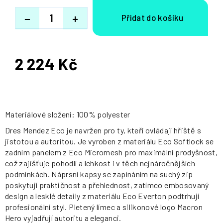
−
+
2 224 Kč
Měrná
cena:
Materiálové složení: 100% polyester
Dres Mendez Eco je navržen pro ty, kteří ovládají hřiště s
jistotou a autoritou. Je vyroben z materiálu Eco Softlock se
zadním panelem z Eco Micromesh pro maximální prodyšnost,
což zajišťuje pohodlí a lehkost i v těch nejnáročnějších
podmínkách. Náprsní kapsy se zapínáním na suchý zip
poskytují praktičnost a přehlednost, zatímco embosovaný
design a lesklé detaily z materiálu Eco Everton podtrhují
profesionální styl. Pletený límec a silikonové logo Macron
Hero vyjadřují autoritu a eleganci.