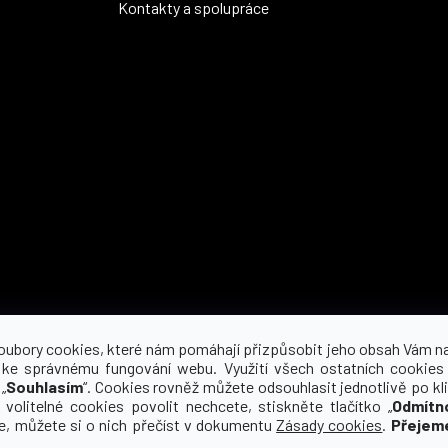
Kontakty a spolupráce
Možnosti dopravy
oubory cookies, které nám pomáhají přizpůsobit jeho obsah Vám n
 ke správnému fungování webu. Využití všech ostatních cookies
„
Souhlasím
“. Cookies rovněž můžete odsouhlasit jednotlivě po kli
 volitelné cookies povolit nechcete, stiskněte tlačítko „
Odmítn
ce, můžete si o nich přečíst v dokumentu
Zásady cookies
.
Přejem