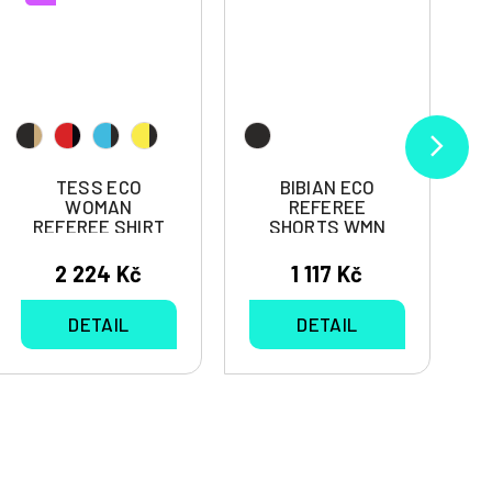
TESS ECO
BIBIAN ECO
WOMAN
REFEREE
REFEREE SHIRT
SHORTS WMN
LS
2 224 Kč
1 117 Kč
DETAIL
DETAIL