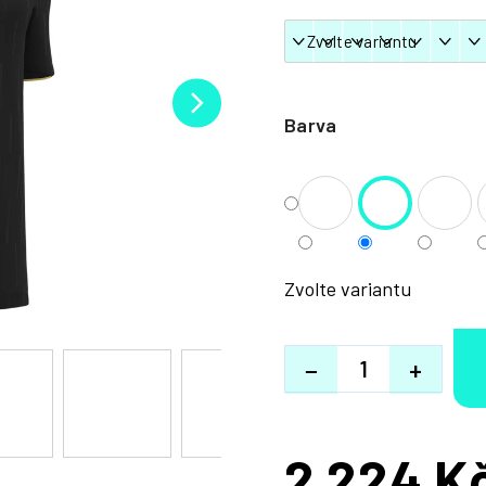
Barva
Zvolte variantu
−
+
2 224 K