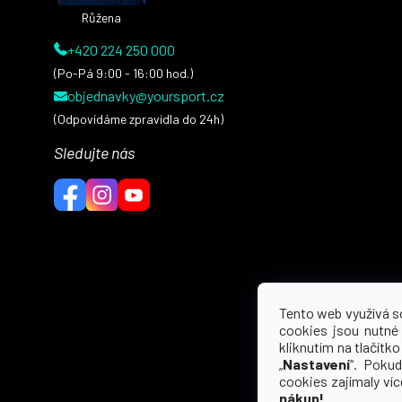
Růžena
+420 224 250 000
(Po-Pá 9:00 - 16:00 hod.)
objednavky@yoursport.cz
(Odpovídáme zpravidla do 24h)
Sledujte nás
Tento web využívá s
cookies jsou nutné
kliknutím na tlačítko 
„
Nastavení
“. Pokud
cookies zajímaly ví
nákup!