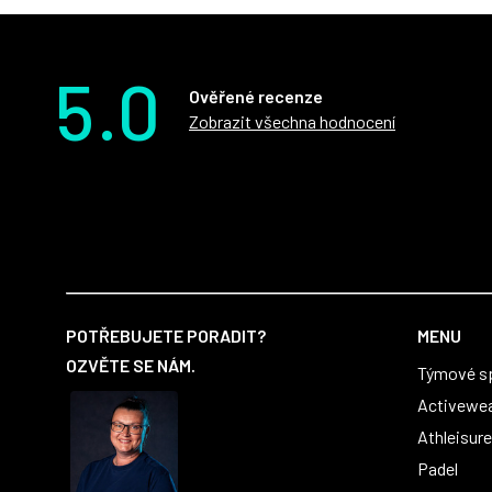
5.0
Ověřené recenze
Zobrazit všechna hodnocení
Z
á
POTŘEBUJETE PORADIT?
MENU
p
OZVĚTE SE NÁM.
Týmové s
a
t
Activewe
í
Athleisure
Padel