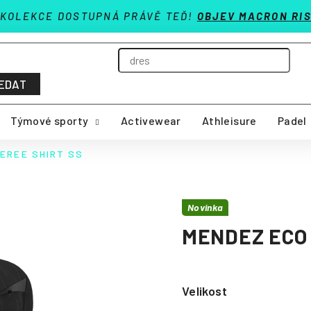
 KOLEKCE DOSTUPNÁ PRÁVĚ TEĎ!
OBJEV MACRON RIS
EDAT
Týmové sporty
Activewear
Athleisure
Padel
EREE SHIRT SS
Novinka
MENDEZ ECO 
Velikost