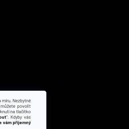
a míru. Nezbytné
 můžete povolit
knutí na tlačítko
out
“. Kdyby vás
e vám příjemný