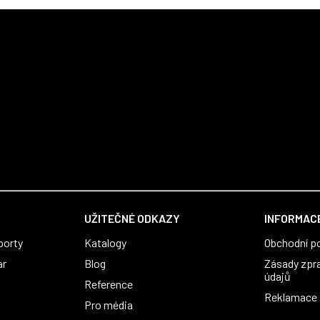
UŽITEČNÉ ODKAZY
INFORMACE
porty
Katalogy
Obchodní p
ar
Blog
Zásady zpr
údajů
Reference
Reklamace a
Pro média