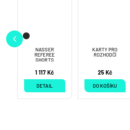
NASSER
KARTY PRO
T
REFEREE
ROZHODČÍ
SHORTS
1 117 Kč
25 Kč
DETAIL
DO KOŠÍKU