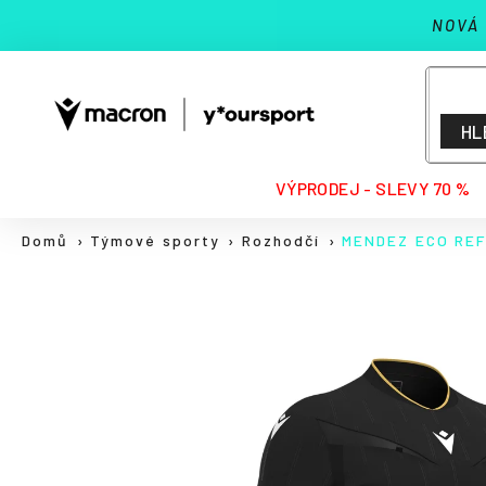
K
Přejít
NOVÁ
na
o
Zpět
Zpět
obsah
š
do
do
í
k
obchodu
obchodu
HL
HLEDAT
VÝPRODEJ - SLEVY 70 %
Domů
Týmové sporty
Rozhodčí
MENDEZ ECO REF