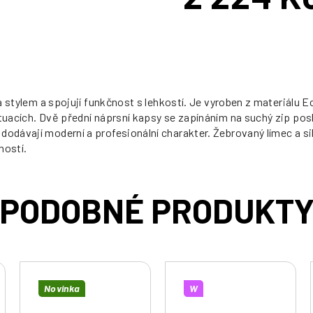
Měrná
cena:
u a stylem a spojují funkčnost s lehkostí. Je vyroben z materiál
ituacích. Dvě přední náprsní kapsy se zapínáním na suchý zip pos
dodávají moderní a profesionální charakter. Žebrovaný límec a s
ností.
Novinka
W