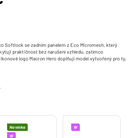
u Eco Softlock se zadním panelem z Eco Micromesh, který
kytují praktičnost bez narušení vzhledu, zatímco
ilikonové logo Macron Hero doplňují model vytvořený pro ty,
Novinka
W
W