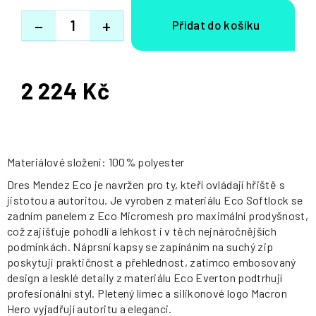
−
+
2 224 Kč
Měrná
cena:
Materiálové složení: 100% polyester
Dres Mendez Eco je navržen pro ty, kteří ovládají hřiště s
jistotou a autoritou. Je vyroben z materiálu Eco Softlock se
zadním panelem z Eco Micromesh pro maximální prodyšnost,
což zajišťuje pohodlí a lehkost i v těch nejnáročnějších
podmínkách. Náprsní kapsy se zapínáním na suchý zip
poskytují praktičnost a přehlednost, zatímco embosovaný
design a lesklé detaily z materiálu Eco Everton podtrhují
profesionální styl. Pletený límec a silikonové logo Macron
Hero vyjadřují autoritu a eleganci.