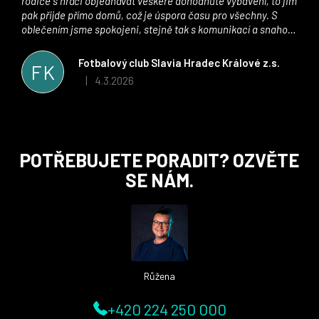
rodiče s hráči objednávat veškeré dohodnuté vybavení, to jim
pak přijde přímo domů, což je úspora času pro všechny. S
oblečením jsme spokojeni, stejně tak s komunikací a snahou
řešit všechny záležitosti velmi rychle a ke spokojenosti obou
stran. Věříme, že v tomto duchu bude spolupráce pokračovat
Fotbalový club Slavia Hradec Králové z.s.
FK
i nadále, nyní už začínáme řešit i první sady dresů ;)
4.3.2026
|
Hodnocení obchodu je 5 z 5 hvězdiček.
Z
POTŘEBUJETE PORADIT? OZVĚTE
á
SE NÁM.
p
a
t
í
Růžena
+420 224 250 000