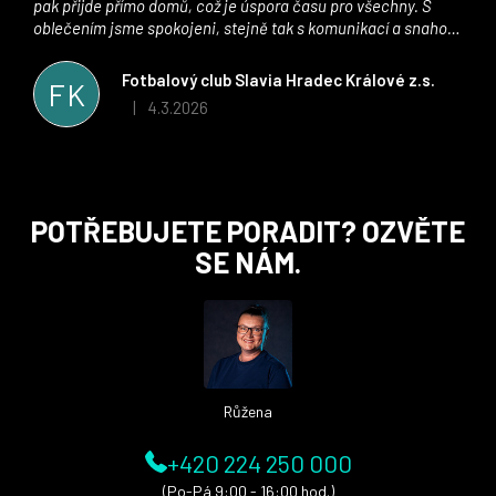
pak přijde přímo domů, což je úspora času pro všechny. S
oblečením jsme spokojeni, stejně tak s komunikací a snahou
řešit všechny záležitosti velmi rychle a ke spokojenosti obou
stran. Věříme, že v tomto duchu bude spolupráce pokračovat
Fotbalový club Slavia Hradec Králové z.s.
FK
i nadále, nyní už začínáme řešit i první sady dresů ;)
4.3.2026
|
Hodnocení obchodu je 5 z 5 hvězdiček.
Z
POTŘEBUJETE PORADIT? OZVĚTE
á
SE NÁM.
p
a
t
í
Růžena
+420 224 250 000
(Po-Pá 9:00 - 16:00 hod.)