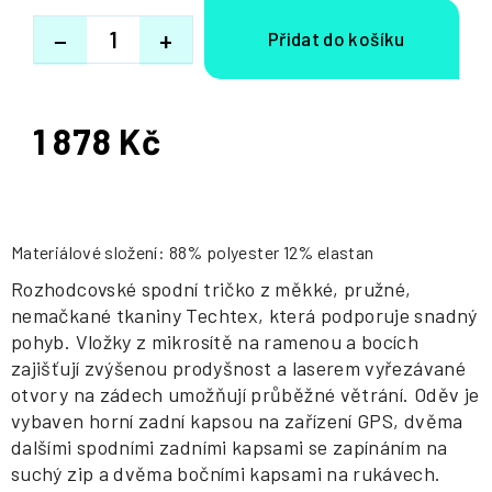
−
+
1 878 Kč
Měrná
cena:
Materiálové složení: 88% polyester 12% elastan
Rozhodcovské spodní tričko z měkké, pružné,
nemačkané tkaniny Techtex, která podporuje snadný
pohyb. Vložky z mikrosítě na ramenou a bocích
zajišťují zvýšenou prodyšnost a laserem vyřezávané
otvory na zádech umožňují průběžné větrání. Oděv je
vybaven horní zadní kapsou na zařízení GPS, dvěma
dalšími spodními zadními kapsami se zapínáním na
suchý zip a dvěma bočními kapsami na rukávech.