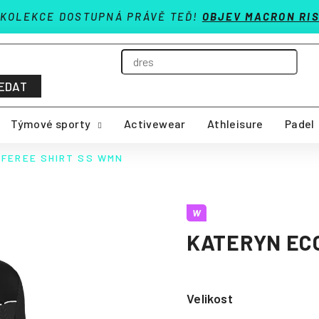
 KOLEKCE DOSTUPNÁ PRÁVĚ TEĎ!
OBJEV MACRON RIS
EDAT
Týmové sporty
Activewear
Athleisure
Padel
EFEREE SHIRT SS WMN
W
KATERYN EC
Velikost