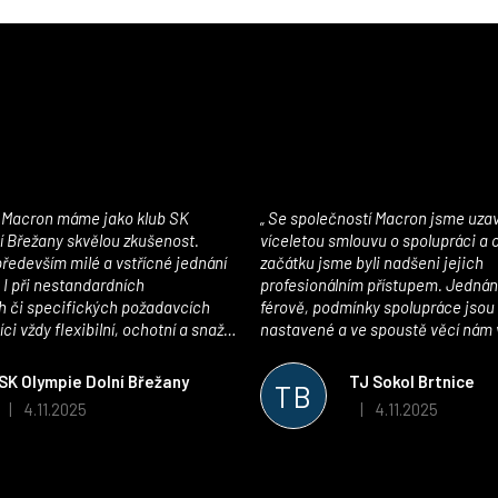
Se společností Macron jsme uzavřeli
í Břežany skvělou zkušenost.
víceletou smlouvu o spolupráci a
edevším milé a vstřícné jednání
začátku jsme byli nadšeni jejich
 I při nestandardních
profesionálním přístupem. Jednán
 či specifických požadavcích
férově, podmínky spolupráce jsou
ci vždy flexibilní, ochotní a snaží
nastavené a ve spoustě věcí nám 
pší řešení. Kvalita zboží je
maximálně vstříc. Oblečení i mater
 plně odpovídá potřebám
velmi kvalitní a příjemné na nošen
SK Olympie Dolní Břežany
TJ Sokol Brtnice
TB
klubu!
oceňujeme také vytvoření klubov
4.11.2025
4.11.2025
|
|
Hodnocení obchodu je 5 z 5 hvězdiček.
Hodnocení obchodu je
který je perfektně zpracovaný a 
usnadnil fungování. Spolupráci s
můžeme jen doporučit!