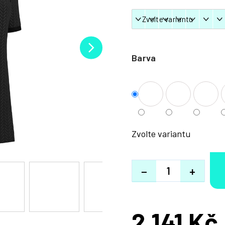
Barva
Zvolte variantu
−
+
2 141 Kč