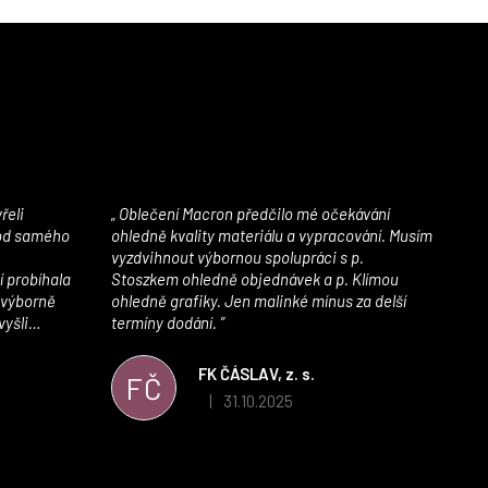
Oblečení Macron předčilo mé očekávání
 od samého
ohledně kvality materiálu a vypracování. Musím
vyzdvihnout výbornou spolupráci s p.
í probíhala
Stoszkem ohledně objednávek a p. Klímou
 výborně
ohledně grafiky. Jen malinké mínus za delší
vyšli
termíny dodání.
iály jsou
í. Velmi
FK ČÁSLAV, z. s.
FČ
ého e-shopu,
31.10.2025
|
 5 z 5 hvězdiček.
Hodnocení obchodu je 5 z 5 hvězdiček.
výrazně nám
 Macronem