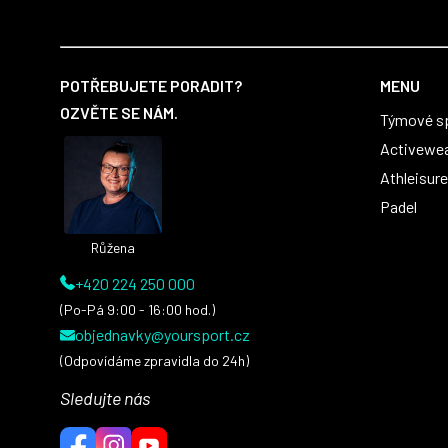
Z
á
POTŘEBUJETE PORADIT?
MENU
p
OZVĚTE SE NÁM.
Týmové s
a
t
Activewe
í
Athleisure
Padel
Růžena
+420 224 250 000
(Po-Pá 9:00 - 16:00 hod.)
objednavky@yoursport.cz
(Odpovídáme zpravidla do 24h)
Sledujte nás