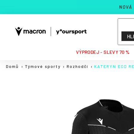
K
Přejít
NOVÁ
na
o
Zpět
Zpět
obsah
š
do
do
í
k
obchodu
obchodu
HL
HLEDAT
VÝPRODEJ - SLEVY 70 %
Domů
Týmové sporty
Rozhodčí
KATERYN ECO R