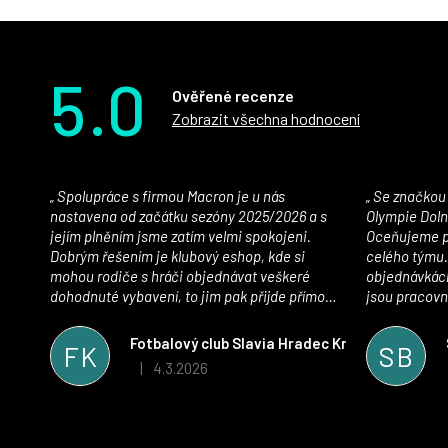
5.0
Ověřené recenze
Zobrazit všechna hodnocení
Spolupráce s firmou Macron je u nás
Se značkou Macron máme jako klub SK
nastavena od začátku sezóny 2025/2026 a s
Olympie Doln
jejím plněním jsme zatím velmi spokojeni.
Oceňujeme př
Dobrým řešením je klubový eshop, kde si
celého týmu.
mohou rodiče s hráči objednávat veškeré
objednávkách
dohodnuté vybavení, to jim pak přijde přímo
jsou pracovní
domů, což je úspora času pro všechny. S
se najít nejle
oblečením jsme spokojeni, stejně tak s
vynikající a
Fotbalový club Slavia Hradec Králové z.s.
FK
SB
komunikací a snahou řešit všechny záležitosti
sportovního 
4.3.2026
|
Hodnocení obchodu je 5 z 5 hvězdiček.
velmi rychle a ke spokojenosti obou stran.
Věříme, že v tomto duchu bude spolupráce
pokračovat i nadále, nyní už začínáme řešit i
první sady dresů ;)