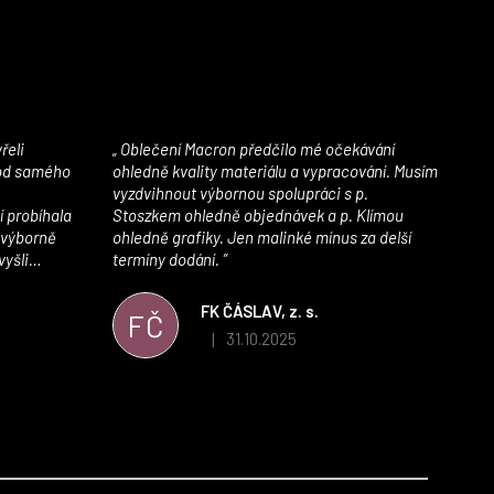
Oblečení Macron předčilo mé očekávání
 od samého
ohledně kvality materiálu a vypracování. Musím
vyzdvihnout výbornou spolupráci s p.
í probíhala
Stoszkem ohledně objednávek a p. Klímou
 výborně
ohledně grafiky. Jen malinké mínus za delší
vyšli
termíny dodání.
iály jsou
í. Velmi
FK ČÁSLAV, z. s.
FČ
ého e-shopu,
31.10.2025
|
 5 z 5 hvězdiček.
Hodnocení obchodu je 5 z 5 hvězdiček.
výrazně nám
 Macronem