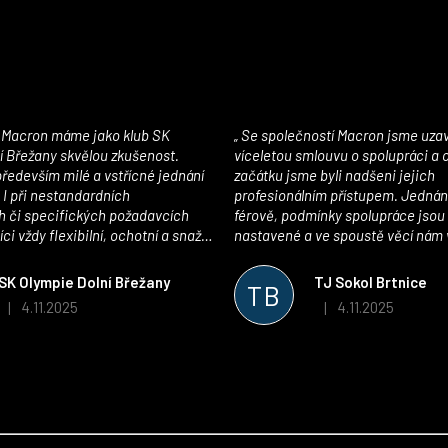
Se společností Macron jsme uzavřeli
í Břežany skvělou zkušenost.
víceletou smlouvu o spolupráci a
edevším milé a vstřícné jednání
začátku jsme byli nadšeni jejich
 I při nestandardních
profesionálním přístupem. Jednán
 či specifických požadavcích
férově, podmínky spolupráce jsou
ci vždy flexibilní, ochotní a snaží
nastavené a ve spoustě věcí nám 
pší řešení. Kvalita zboží je
maximálně vstříc. Oblečení i mater
 plně odpovídá potřebám
velmi kvalitní a příjemné na nošen
SK Olympie Dolní Břežany
TJ Sokol Brtnice
TB
klubu!
oceňujeme také vytvoření klubov
4.11.2025
4.11.2025
|
|
Hodnocení obchodu je 5 z 5 hvězdiček.
Hodnocení obchodu je
který je perfektně zpracovaný a 
usnadnil fungování. Spolupráci s
můžeme jen doporučit!