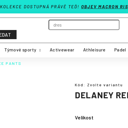
 KOLEKCE DOSTUPNÁ PRÁVĚ TEĎ!
OBJEV MACRON RIS
EDAT
Týmové sporty
Activewear
Athleisure
Padel
EE PANTS
Kód:
Zvolte variantu
DELANEY RE
Velikost