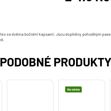
cena:
rtex se dvěma bočními kapsami. Jsou doplněny pohodlným pasem 
vě.
Novinka