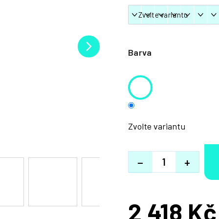
Barva
Zvolte variantu
−
+
2 418 Kč
Měrná