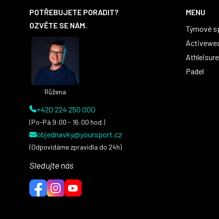
á
POTŘEBUJETE PORADIT?
MENU
p
OZVĚTE SE NÁM.
Týmové s
a
t
Activewe
í
Athleisure
Padel
Růžena
+420 224 250 000
(Po-Pá 9:00 - 16:00 hod.)
objednavky@yoursport.cz
(Odpovídáme zpravidla do 24h)
Sledujte nás