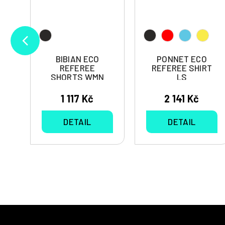
BIBIAN ECO
PONNET ECO
REFEREE
REFEREE SHIRT
T
SHORTS WMN
LS
1 117 Kč
2 141 Kč
DETAIL
DETAIL