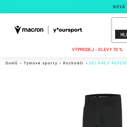
K
Přejít
NOVÁ
na
o
Zpět
Zpět
obsah
š
do
do
í
k
obchodu
obchodu
HL
HLEDAT
VÝPRODEJ - SLEVY 70 %
Domů
Týmové sporty
Rozhodčí
DELANEY REFER