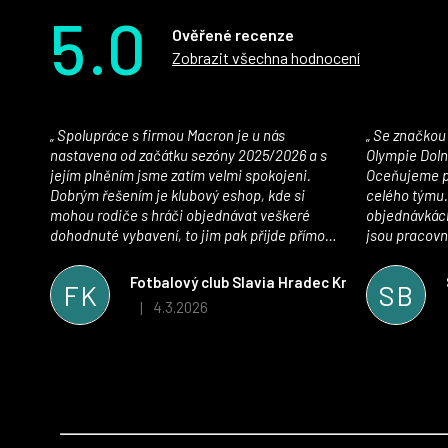
5.0
Ověřené recenze
Zobrazit všechna hodnocení
Spolupráce s firmou Macron je u nás
Se značkou Macron máme jako klub SK
nastavena od začátku sezóny 2025/2026 a s
Olympie Doln
jejím plněním jsme zatím velmi spokojeni.
Oceňujeme př
Dobrým řešením je klubový eshop, kde si
celého týmu.
mohou rodiče s hráči objednávat veškeré
objednávkách
dohodnuté vybavení, to jim pak přijde přímo
jsou pracovní
domů, což je úspora času pro všechny. S
se najít nejle
oblečením jsme spokojeni, stejně tak s
vynikající a
Fotbalový club Slavia Hradec Králové z.s.
FK
SB
komunikací a snahou řešit všechny záležitosti
sportovního 
4.3.2026
|
Hodnocení obchodu je 5 z 5 hvězdiček.
velmi rychle a ke spokojenosti obou stran.
Věříme, že v tomto duchu bude spolupráce
pokračovat i nadále, nyní už začínáme řešit i
první sady dresů ;)
Z